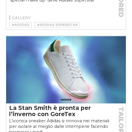
'special make up' delle Adidas Superstar
GALLERY
#ADIDAS
#ADIDAS SUPERSTAR
#SNEAKER
#SUPERSTAR
#TAILORED
La Stan Smith è pronta per
TAILORED
l’inverno con GoreTex
L'iconica sneaker Adidas si rinnova nei materiali
per isolare al meglio dalle intemperie facendo
traspirare i piedi