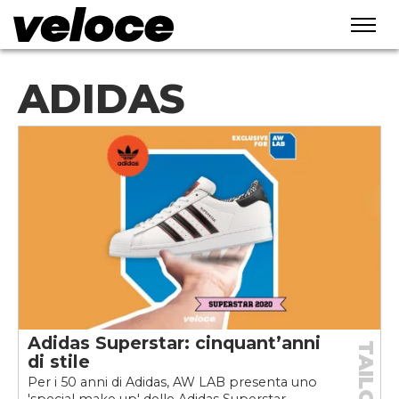
ADIDAS
Adidas Superstar: cinquant’anni
TAILORED
di stile
Per i 50 anni di Adidas, AW LAB presenta uno