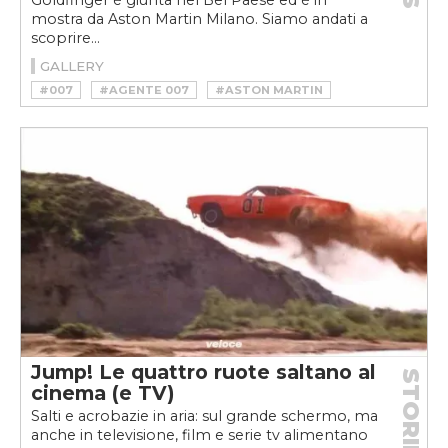
Goldfinger è giunta nel Bel Paese ed è in
mostra da Aston Martin Milano. Siamo andati a
scoprire...
GALLERY
#007
#AGENTE 007
#ASTON MARTIN
#ASTON MARTIN CONTINUATION
#ASTON MARTIN DB5 CONTINUATION
#ASTON MARTIN DB5 GOLDFINGER CONTINUATION
#ASTON MARTIN MILANO
#GINO LUXURY
Jump! Le quattro ruote saltano al
STORIE
cinema (e TV)
Salti e acrobazie in aria: sul grande schermo, ma
anche in televisione, film e serie tv alimentano