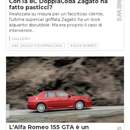
Con la 8C DoppiaCoda Zagato ha
NEWS
fatto pasticci?
Realizzata su misura per un facoltoso cliente,
l’ultima supercar griffata Zagato ha un look
alquanto discutibile. Ma era proprio il caso di
intervenire...
GALLERY
#8C ZAGATO DOPPIACODA
#ALFA ROMEO
#ALFA ROMEO 8C COMPETIZIONE
L’Alfa Romeo 155 GTA è un