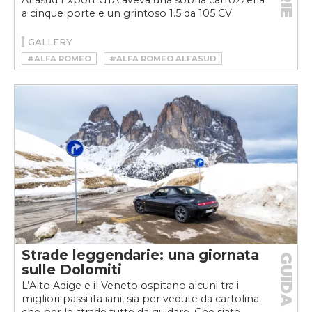
Alfasud Export GTA aveva una sobria carrozzeria
a cinque porte e un grintoso 1.5 da 105 CV
GALLERY
#ALFA ROMEO
#ALFA ROMEO ALFASUD
#ALFA ROMEO ALFASUD GTA
Strade leggendarie: una giornata
GUIDA
sulle Dolomiti
L’Alto Adige e il Veneto ospitano alcuni tra i
migliori passi italiani, sia per vedute da cartolina
che per le strade tutte da guidare. Che siate...