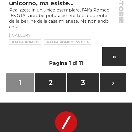
STORIE
unicorno, ma esiste…
Realizzata in un unico esemplare, l’Alfa Romeo
155 GTA sarebbe potuta essere la più potente
delle berline della casa milanese. Ma non andò
così...
GALLERY
#ALFA ROMEO
#ALFA ROMEO 155 GTA
»
Pagina 1 di 11
1
2
3
›