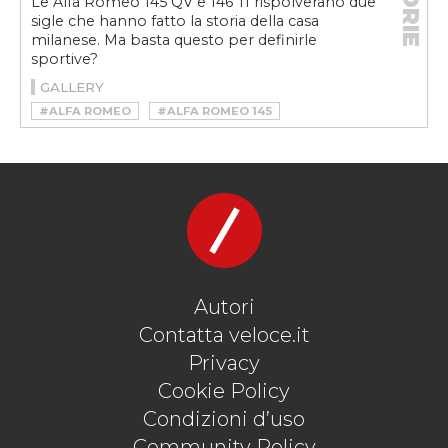
STORIE
Le Alfa Romeo 145 QV e 146 TI rispolverano due
sigle che hanno fatto la storia della casa
milanese. Ma basta questo per definirle
sportive?
GALLERY
#ALFA ROMEO
#ALFA ROMEO 145
#ALFA ROMEO 146
Autori
Contatta veloce.it
Privacy
Cookie Policy
Condizioni d’uso
Community Policy