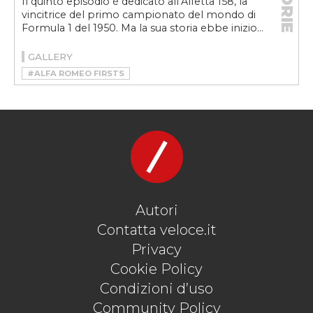
STORIE
Il quinto episodio è dedicato all’Alfetta 158, la
vincitrice del primo campionato del mondo di
Formula 1 del 1950. Ma la sua storia ebbe inizio...
GALLERY
#ALFA ROMEO FIRSTS
#ALFA ROMEO FORMULA 1
#ALFETTA 158
#PRIMA AUTO A VINCERE LA FORMULA 1
Autori
Contatta veloce.it
Privacy
Cookie Policy
Condizioni d’uso
Community Policy