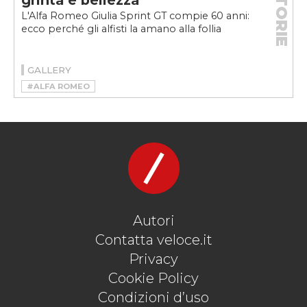
STORIE
grinta e bellezza
L'Alfa Romeo Giulia Sprint GT compie 60 anni:
ecco perché gli alfisti la amano alla follia
GALLERY
#ALFA ROMEO
#ALFA ROMEO GIULIA SPRINT GT
Autori
Contatta veloce.it
Privacy
Cookie Policy
Condizioni d’uso