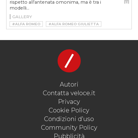
rispetto all'antenata omonima, ma è tra i
modelli...
GALLERY
#ALFA ROMEO
#ALFA ROMEO GIULIETTA
#GIULIETTA
Autori
Contatta veloce.it
Privacy
Cookie Policy
Condizioni d’uso
Community Policy
Pubblicità