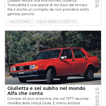
Guidare veloce una Alfa Romeo Giulietta
Turbodelta è una specie di rito fuori dal tempo.
Ma è anche un compito da non prendere sotto
gamba, perché...
#ALFA ROMEO
#ALFA ROMEO GIULIETTA
#ALFA ROMEO GIULIETTA TURBODELTA
#ALFA ROMEO GIULIETTA TURBOLENTA PROVA
#ALFA ROMEO GIULIETTA TURBOLENTA TEST
#GIULIETTA TURBODELTA
Giulietta e sei subito nel mondo
STORIE
Alfa che conta
Compie 45 anni la berlina che nel 1977 raccolse
l’eredità della mitica Giulia. È meno ambita