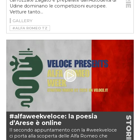
carrozzate Zagato e preparate dall'Autodelta di
Udine dominano le competizioni europee.
Vetture tanto...
GALLERY
#ALFA ROMEO TZ
#ALFAROMEOWEEKVELOCE
#ALFAWEEKVELOCE
#BUSSO
#GRAN TURISMO
#PININFARINA
#TUBOLARE ZAGATO
#TZ2
#TZ3 CORSA
#TZ3 STRADALE
#WEEKVELOCE
#ZAGATO
#alfaweekveloce: la poesia
STORIE
d’Arese è online
Il secondo appuntamento con la #weekveloce
ci porta alla scoperta delle Alfa Romeo che