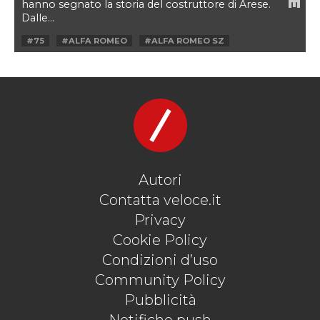
hanno segnato la storia del costruttore di Arese.
Dalle...
#75
#ALFA ROMEO
#ALFA ROMEO SZ
#ALFA ROMEO TZ
#ALFASUD
#ALFAWEEKVELOCE
#ALFETTA
#GIULIA
#GIULIA QUADRIFOGLIO
#GIULIETTA
#MONTREAL
#TIPO 33
#VINTAGE
#WEEKVELOCE
#ZAGATO
Autori
Contatta veloce.it
Privacy
Cookie Policy
Condizioni d’uso
Community Policy
Pubblicità
Notifiche push