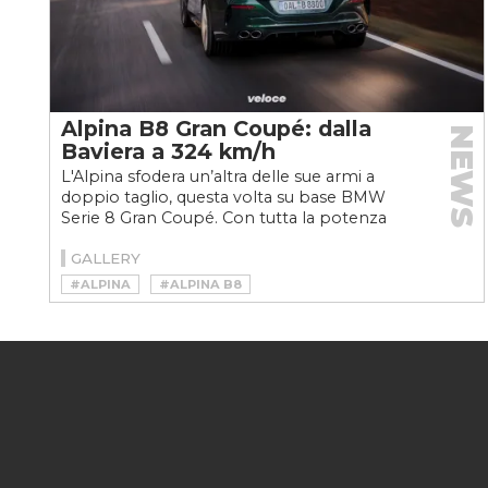
Alpina B8 Gran Coupé: dalla
NEWS
Baviera a 324 km/h
L'Alpina sfodera un’altra delle sue armi a
doppio taglio, questa volta su base BMW
Serie 8 Gran Coupé. Con tutta la potenza
per dare filo da...
GALLERY
#ALPINA
#ALPINA B8
#ALPINA B8 GRAN COUPÈ
#BMW SERIE 8
#BMW SERIE 8 GRAN COUPÈ