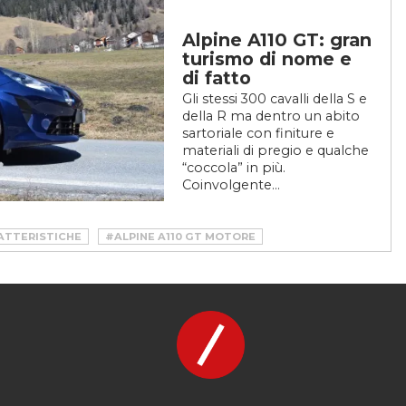
Alpine A110 GT: gran
turismo di nome e
di fatto
Gli stessi 300 cavalli della S e
della R ma dentro un abito
sartoriale con finiture e
materiali di pregio e qualche
“coccola” in più.
Coinvolgente...
RATTERISTICHE
#ALPINE A110 GT MOTORE
#ALPINE A110 GT TEST