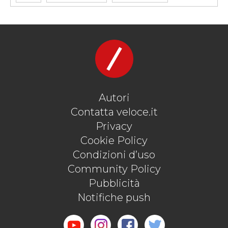
#CONCEPT
#ELON MUSK
#FIAT DOWNTOWN
#HYUNDAI IONIQ
#MONOPATTINO
#ROBERTO GIOLITO
#SCOOTER
#TESLA
#VELOCEKW
Autori
Contatta veloce.it
Privacy
Cookie Policy
Condizioni d’uso
Community Policy
Pubblicità
Notifiche push