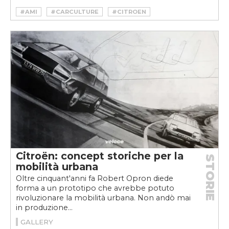
#AMI
#CARCULTURE
#CITROEN
#ELECTRIC
#EUROPA
#EV
#FIAT
#FIAT NUOVA 500
#GREEN DEAL
#MICROMOBILITÀ
#MOLE URBANA
#NITO
#RENAULT
#TWIZI
#VELOCEKW
Citroën: concept storiche per la
STORIE
mobilità urbana
Oltre cinquant'anni fa Robert Opron diede
forma a un prototipo che avrebbe potuto
rivoluzionare la mobilità urbana. Non andò mai
in produzione...
GALLERY