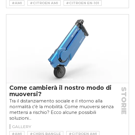
#AMI
#CITROEN AMI
#CITROEN EN-101
#CITROEN G-MINI
#ROBERT OPRON
#VELOCEKW
Come cambierà il nostro modo di
STORIE
muoversi?
Tra il distanziamento sociale e il ritorno alla
normalità c'è la mobilità. Come muoversi senza
mettersi a rischio? Ecco alcune possibili
soluzioni...
GALLERY
#AMI
#CHRIS BANGLE
#CITROEN AMI