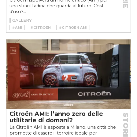
Citroën rispolvera un nome antico (Ami) per
una stracittadina che guarda al futuro. Costi
d'uso?...
GALLERY
#AMI
#CITROEN
#CITROEN AMI
#PREMIOVELOCE
#PREMIOVELOCE2020
#PREMIOVELOCEHARD
#QUADRICICLO
#VELOCEKW
Citroën AMI: l’anno zero delle
STORIE
utilitarie di domani?
La Citroën AMI è esposta a Milano, una città che
promette di essere il terroire ideale per