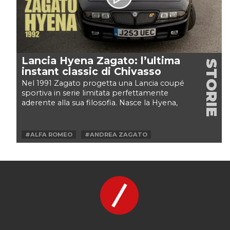
Lancia Hyena Zagato: l’ultima
STORIE
instant classic di Chivasso
Nel 1991 Zagato progetta una Lancia coupé
sportiva in serie limitata perfettamente
aderente alla sua filosofia. Nasce la Hyena,
prodotta in 25...
#ALFA ROMEO
#ANDREA ZAGATO
#AUDI
#CARCULTURE
#CODA TONDA
#DELTA
#DELTA HF INTEGRALE
#FIAT
#GIULIETTA
#HF
#HYENA
#INSTANT CLASSIC
#INTEGRALE
#LANCIA
#MARCO PEDRACINI
#RZ
#SZ
#TT
#WALTER DE SILVA
#ZAGATO