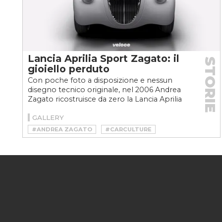
Lancia Aprilia Sport Zagato: il
STORIE
gioiello perduto
Con poche foto a disposizione e nessun
disegno tecnico originale, nel 2006 Andrea
Zagato ricostruisce da zero la Lancia Aprilia
Sport Zagato...
GALLERY
#ANDREA ZAGATO
#CARCULTURE
#CARROZZERIA ZAGATO
#COACHBUIDING
#LANCIA APRILIA
#LANCIA APRILIA SPORT ZAGATO
#ZAGATO