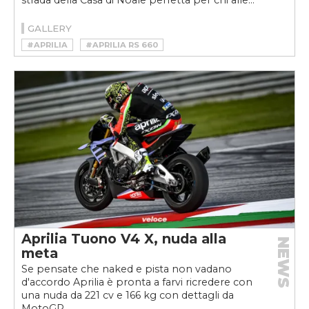
GALLERY
#APRILIA
#APRILIA RS 660
#APRILIA RS 660 TROFEO
#MOTO
#RS 660
#VELOCEMOTO
Aprilia Tuono V4 X, nuda alla
NEWS
meta
Se pensate che naked e pista non vadano
d'accordo Aprilia è pronta a farvi ricredere con
una nuda da 221 cv e 166 kg con dettagli da
MotoGP