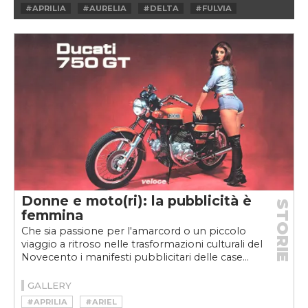
#APRILIA
#AURELIA
#DELTA
#FULVIA
#GIANNI LANCIA
#LAMBDA
#LANCIA
#LANCISSIMAWEEKVELOCE
#RALLY
#VINCENZO LANCIA
#WEEKVELOCE
Donne e moto(ri): la pubblicità è
STORIE
femmina
Che sia passione per l'amarcord o un piccolo
viaggio a ritroso nelle trasformazioni culturali del
Novecento i manifesti pubblicitari delle case...
GALLERY
#APRILIA
#ARIEL