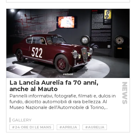
#BABBO NATALE IN VESPA
#BSA BANTAM
#DUCATI
#DUE RUOTE
#GALLETTO
#ITALJET
#LAMBRETTA
#MOTO
#MOTO GUZZI
#MOTOVELOCE
#NORTON
#PIAGGIO
#PUBBLICITÀ
#RECLAME
#TRIUMPH
#VESPA
#VINTAGE
La Lancia Aurelia fa 70 anni,
NEWS
anche al Mauto
Pannelli informativi, fotografie, filmati e, dulcis in
fundo, diciotto automobili di rara bellezza. Al
Museo Nazionale dell’Automobile di Torino,...
GALLERY
#24 ORE DI LE MANS
#APRILIA
#AURELIA
#BENEDETTO CAMERANA
#CARCULTURE