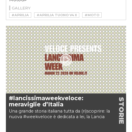
GALLERY
#APRILIA
#APRILIA TUONO V4 X
#MOTO
#TRACKDAY
#TUONO V4 X
#VELOCEMOTO
#lancissimaweekveloce:
STORIE
meraviglie d’Italia
Una grande storia italiana tutta da (ri)scoprire: la
nuova #weekveloce è dedicata a lei, la Lancia