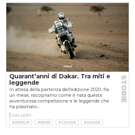
#DOLCE VITA
#FERRARI
#FRANCESCO DE VIRGILIO
#LANCIA
#LANCIA AURELIA
#LEONARDO FIORAVANTI
#MARIELLA MENGOZZI
#MAUTO
#MILLE MIGLIA
#PAOLO PININFARINA
#PININFARINA
#ROBERTO GIOLITO
#TARGA FLORIO
#V6
#VINTAGE
#VITTORIO JANO
Quarant’anni di Dakar. Tra miti e
STORIE
leggende
In attesa della partenza dell'edizione 2020, fra
un mese, riscopriamo come è nata questa
avventurosa competizione e le leggende che
ha plasmato...
GALLERY
#APRILIA
#BMW
#CAGIVA
#DAKAR
#HONDA
#KTM
#OFFROAD
#PARIGI-DAKAR