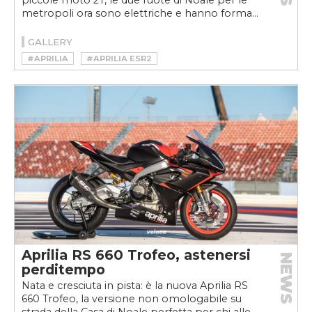
piccole moto 2T, le due ruote di Noale per le
metropoli ora sono elettriche e hanno forma...
GALLERY
#APRILIA
#APRILIA ESR2
#MICROMOBILITÀ
#MICROMOBILITÀ ELETTRICA
#MOBILITÀ SOSTENIBILE
#MONOPATTINO
#MONOPATTINO ELETTRICO
#VELOCEKW
Aprilia RS 660 Trofeo, astenersi
NEWS
perditempo
Nata e cresciuta in pista: è la nuova Aprilia RS
660 Trofeo, la versione non omologabile su
strada della Casa di Noale perfetta per chi alle...