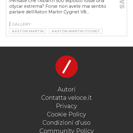
Pensate che l’Abarth 500 Biposto fosse una
citycar estrema? Forse non avete mai sentito
parlare dell’Aston Martin Cygnet V8…
GALLERY
#ASTON MARTIN
#ASTON MARTIN CYGNET
#ASTON MARTIN CYGNET V8
Autori
Contatta veloce.it
Privacy
Cookie Policy
Condizioni d’uso
Community Policy