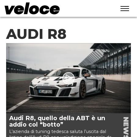
AUDI R8
Audi R8, quello della ABT è un
NEWS
addio col “botto”
L’azienda di tuning tedesca saluta l’uscita dal