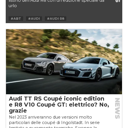
listino dell’Audi R8 con un’edizione speciale da
urlo
#ABT
#AUDI
#AUDI R8
Audi TT RS Coupé iconic edition
NEWS
e R8 V10 Coupé GT: elettrico? No,
grazie
Nel 2023 arriveranno due versioni molto
particolari delle coupé di Ingolstadt. In serie
limitata e puramente termiche. Saranno le