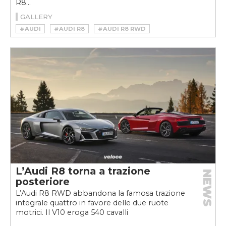
R8...
GALLERY
#AUDI
#AUDI R8
#AUDI R8 RWD
#AUDI R8 V10 PERFORMANCE RWD
#SUPERCAR
L’Audi R8 torna a trazione
NEWS
posteriore
L’Audi R8 RWD abbandona la famosa trazione
integrale quattro in favore delle due ruote
motrici. Il V10 eroga 540 cavalli