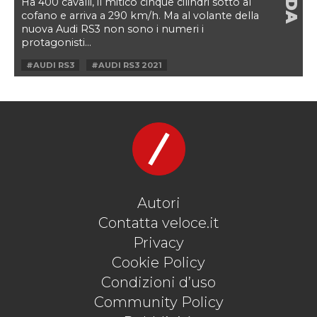
Ha 400 cavalli, il mitico cinque cilindri sotto al
cofano e arriva a 290 km/h. Ma al volante della
nuova Audi RS3 non sono i numeri i
protagonisti...
#AUDI RS3
#AUDI RS3 2021
#AUDI RS3 DRIFT MODE
#AUDI RS3 PROVA
#AUDI RS3 PROVA SU STRADA
#AUDI RS3 TEST
#AUDI RS3 TEST DRIVE
Autori
Contatta veloce.it
Privacy
Cookie Policy
Condizioni d’uso
Community Policy