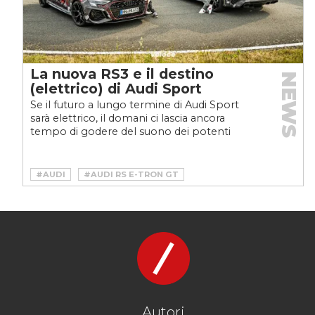
La nuova RS3 e il destino
NEWS
(elettrico) di Audi Sport
Se il futuro a lungo termine di Audi Sport
sarà elettrico, il domani ci lascia ancora
tempo di godere del suono dei potenti
motori a benzina....
#AUDI
#AUDI RS E-TRON GT
#AUDI RS Q8
#AUDI RS3
#AUDI RS6
#AUDI RS7
#AUDI SPORT
Autori