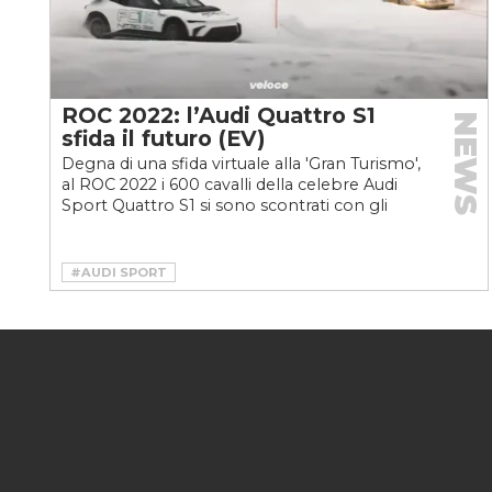
ROC 2022: l’Audi Quattro S1
NEWS
sfida il futuro (EV)
Degna di una sfida virtuale alla 'Gran Turismo',
al ROC 2022 i 600 cavalli della celebre Audi
Sport Quattro S1 si sono scontrati con gli
oltre...
#AUDI SPORT
#AUDI SPORT QUATTRO S1 GRUPPO B
#GRUPPO B
#NITRO RX FC1-X
#RALLY
#STIG BLOMQVIST