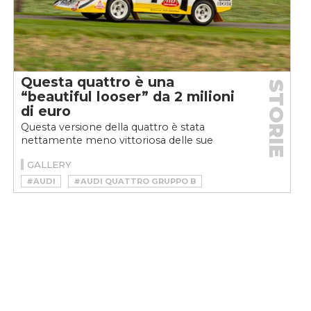
Questa quattro è una
STORIE
“beautiful looser” da 2 milioni
di euro
Questa versione della quattro è stata
nettamente meno vittoriosa delle sue
avversarie dirette, ma ha sempre avuto un
GALLERY
gran fascino. E infatti...
#AUDI
#AUDI QUATTRO GRUPPO B
#AUDI SPORT
#GRUPPO B
#QUATTRO