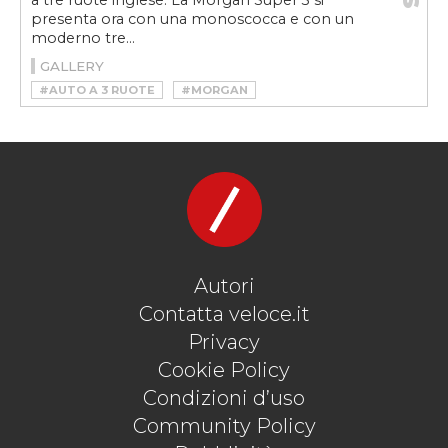
a tre ruote inglese. La Morgan Super 3 si
presenta ora con una monoscocca e con un
moderno tre...
GALLERY
#AUTO A 3 RUOTE
#MORGAN
#MORGAN 3 WHEELER
#MORGAN AUTO A 3 RUOTE
#MORGAN SUPER 3
#SPORTSCAR
Autori
Contatta veloce.it
Privacy
Cookie Policy
Condizioni d’uso
Community Policy