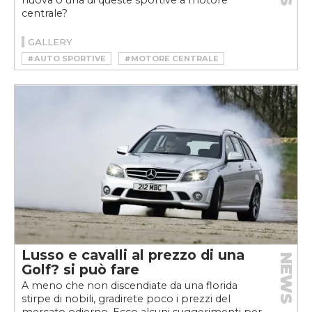
nuova o una di queste sportive a motore
centrale?
GALLERY
#AUTO SPORTIVE
#MOTORE CENTRALE
Lusso e cavalli al prezzo di una
NEWS
Golf? si può fare
A meno che non discendiate da una florida
stirpe di nobili, gradirete poco i prezzi del
mercato odierno. Ecco alcuni suggerimenti per