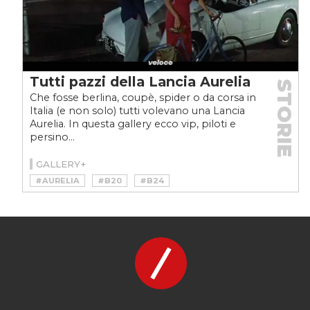
Tutti pazzi della Lancia Aurelia
STORIE
Che fosse berlina, coupè, spider o da corsa in
Italia (e non solo) tutti volevano una Lancia
Aurelia. In questa gallery ecco vip, piloti e
persino...
GALLERY+
#AURELIA
#B20
#B24
#BRIGITTE BARDOT
#CESARE PERDISA
#ENZO FERRARI
#ERNEST HEMINGWAY
#EUGENIO CASTELLOTTI
#FELICE BONETTO
#IL SORPASSO
#LANCIA
#RANIERI III DI MONACO
#VINTAGE