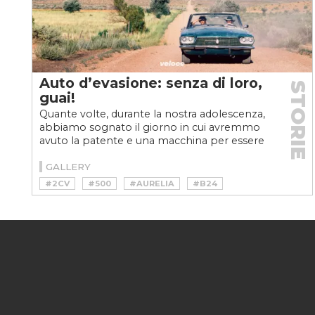
Auto d’evasione: senza di loro,
STORIE
guai!
Quante volte, durante la nostra adolescenza,
abbiamo sognato il giorno in cui avremmo
avuto la patente e una macchina per essere
più liberi e...
GALLERY
#2CV
#500
#AURELIA
#B24
#BULLI
#CITROEN
#CITROEN 2CV
#DODGE
#DODGE CHALLEGER
#FIAT
#FIAT 500
#JEEP
#JEEP WRANGLER
#LANCIA
#LANCIA AURELIA B24
#MINI
#MUSCLE CAR
#POLAR
#STATION
#THE ITALIAN JOB
#VOLKSWAGEN
#VOLVO
#VOLVO 240
#VW
#VW BULLI
#VW KOMBI
#WAGON