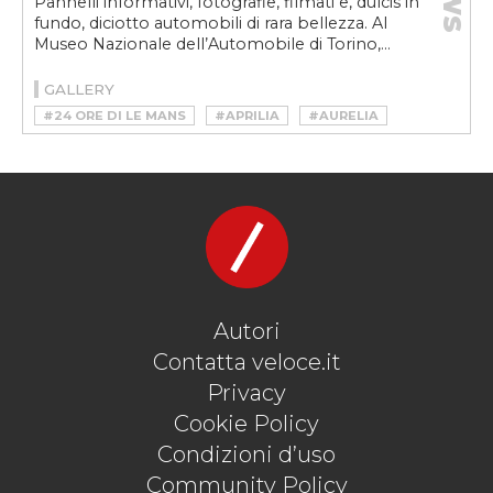
Pannelli informativi, fotografie, filmati e, dulcis in
fundo, diciotto automobili di rara bellezza. Al
Museo Nazionale dell’Automobile di Torino,...
GALLERY
#24 ORE DI LE MANS
#APRILIA
#AURELIA
#BENEDETTO CAMERANA
#CARCULTURE
#DOLCE VITA
#FERRARI
#FRANCESCO DE VIRGILIO
#LANCIA
#LANCIA AURELIA
#LEONARDO FIORAVANTI
#MARIELLA MENGOZZI
#MAUTO
#MILLE MIGLIA
#PAOLO PININFARINA
#PININFARINA
#ROBERTO GIOLITO
#TARGA FLORIO
#V6
#VINTAGE
#VITTORIO JANO
Autori
Contatta veloce.it
Privacy
Cookie Policy
Condizioni d’uso
Community Policy