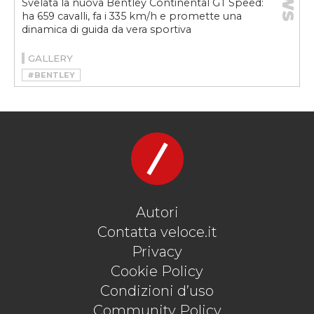
Svelata la nuova Bentley Continental GT Speed:
ha 659 cavalli, fa i 335 km/h e promette una
dinamica di guida da vera sportiva
GALLERY
#BENTLEY
#BENTLEY CONTINENTAL GT SPEED
#BENTLEY CONTINENTAL GT SPEED 2021
#CONTINENTAL GT SPEED
#GRAN TURISMO
#GT
Autori
Contatta veloce.it
Privacy
Cookie Policy
Condizioni d’uso
Community Policy