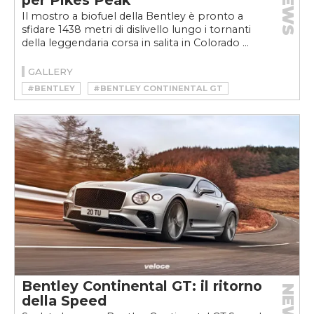
NEWS
per Pikes Peak
Il mostro a biofuel della Bentley è pronto a
sfidare 1438 metri di dislivello lungo i tornanti
della leggendaria corsa in salita in Colorado ...
GALLERY
#BENTLEY
#BENTLEY CONTINENTAL GT
#BENTLEY CONTINENTAL GT PIKES PEAK
#BENTLEY CONTINENTAL GT SPEED 2021
#PIKES PEAK
#PIKES PEAK 2021
#PIKES PEAK HILLCLIMB
Bentley Continental GT: il ritorno
NEWS
della Speed