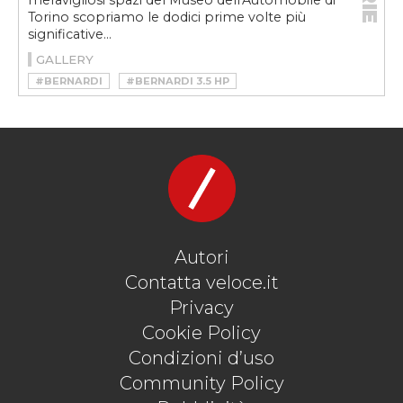
meravigliosi spazi del Museo dell'Automobile di
Torino scopriamo le dodici prime volte più
significative...
GALLERY
#BERNARDI
#BERNARDI 3.5 HP
#ENRICO BERNARDI
#MAUTO
#MAUTO 12 PRIME VOLTE
#MUSEO NAZIONALE DELL’AUTOMOBILE DI TORINO
Autori
Contatta veloce.it
Privacy
Cookie Policy
Condizioni d’uso
Community Policy