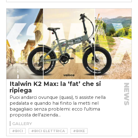
#MAGURA
#MOTO
#ROTAX
Italwin K2 Max: la ‘fat’ che si
NEWS
ripiega
Puoi andarci ovunque (quasi), ti assiste nella
pedalata e quando hai finito la metti nel
bagagliaio senza problemi: ecco l'ultima
proposta dell'azienda...
GALLERY
#BICI
#BICI ELETTRICA
#BIKE
#ITALWIN
#K2 MAX