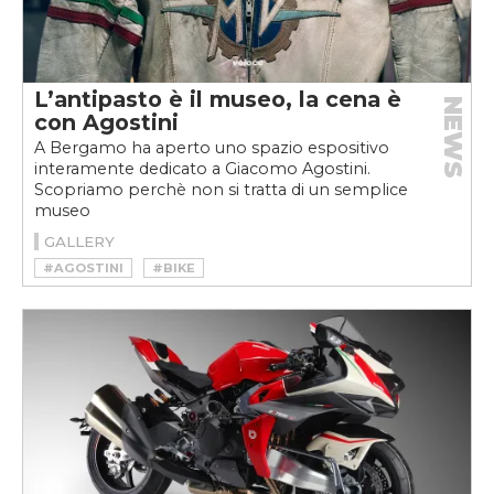
L’antipasto è il museo, la cena è
NEWS
con Agostini
A Bergamo ha aperto uno spazio espositivo
interamente dedicato a Giacomo Agostini.
Scopriamo perchè non si tratta di un semplice
museo
GALLERY
#AGOSTINI
#BIKE
#CAMPIONE DEL MONDO
#MOTO
#MV AGUSTA
#RACING
#RECORD
#TOURIST TROPHY