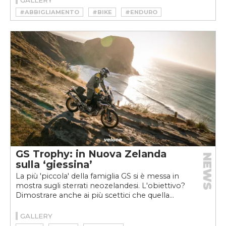
#ABBIGLIAMENTO
#BIKE
#ENDURO
#GIACCA
#HUSQVARNA
#MOTO
#OFFROAD
#PROTEZIONI
#TAILORED
#TOTAL LOOK
GS Trophy: in Nuova Zelanda
NEWS
sulla ‘giessina’
La più 'piccola' della famiglia GS si è messa in
mostra sugli sterrati neozelandesi. L'obiettivo?
Dimostrare anche ai più scettici che quella...
GALLERY