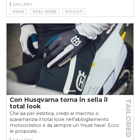
GALLERY
#BIKE
#DEL WEBB
#DUCATI
#DUCATI SCRAMBLER
#DUCATI SCRAMBLER DESERT SLEDS
#HOWARD HUGHES
#MINT 400
#MOTO
#MOTOVELOCE
#PIRELLI SCORPION
#SCRAMBLER DESERT SLEDS
#SPIDER GRIPS
Con Husqvarna torna in sella il
TAILORED
total look
Che sia per estetica, credo al marchio o
scaramanzia il total look nell'abbigliamento
motociclistico è da sempre un 'must have'. Ecco
le proposte...
GALLERY