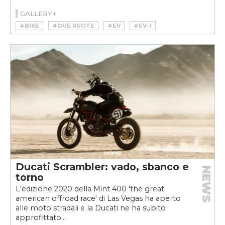
GALLERY+
#BIKE
#DUE RUOTE
#EV
#EV-1
#MOTO
#MOTOVELOCE
#NEWRON MOTORS
#SUPERMOTO
#VELOCEKW
Ducati Scrambler: vado, sbanco e
NEWS
torno
L'edizione 2020 della Mint 400 'the great
american offroad race' di Las Vegas ha aperto
alle moto stradali e la Ducati ne ha subito
approfittato...