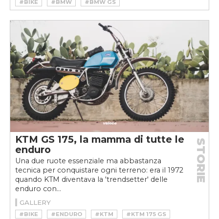
#BIKE
#BMW
#BMW GS
#BMW GS 850
#ENDURO
#GS
#GS 850
#MOTO
#NUOVA ZELANDA
#OFF ROAD
KTM GS 175, la mamma di tutte le
STORIE
enduro
Una due ruote essenziale ma abbastanza
tecnica per conquistare ogni terreno: era il 1972
quando KTM diventava la 'trendsetter' delle
enduro con...
GALLERY
#BIKE
#ENDURO
#KTM
#KTM 175 GS