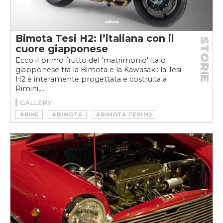
Bimota Tesi H2: l’italiana con il
STORIE
cuore giapponese
Ecco il primo frutto del 'matrimonio' italo
giapponese tra la Bimota e la Kawasaki: la Tesi
H2 è interamente progettata e costruita a
Rimini,...
GALLERY
#BIKE
#BIMOTA
#BIMOTA TESI H2
#KAWASAKI
#MOTO