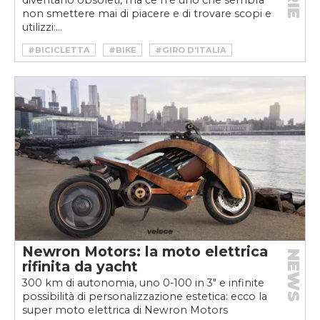
diventano obsoleti, ma ce n'è uno che sembra
non smettere mai di piacere e di trovare scopi e
utilizzi:...
#BICICLETTA
#BIKE
#GIRO D'ITALIA
#MICROMOBILITÀ
#MOBILITÀ SOSTENIBILE
#SPORT
#VELOCEKW
Newron Motors: la moto elettrica
NEWS
rifinita da yacht
300 km di autonomia, uno 0-100 in 3" e infinite
possibilità di personalizzazione estetica: ecco la
super moto elettrica di Newron Motors