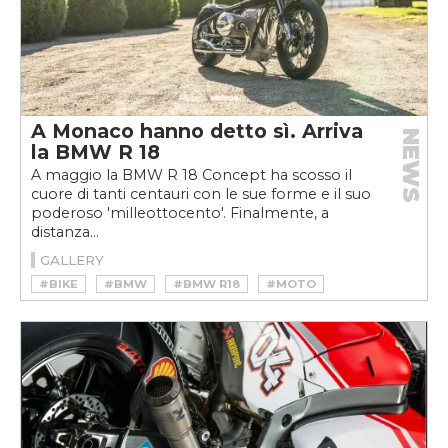
A Monaco hanno detto sì. Arriva
NEWS
la BMW R 18
A maggio la BMW R 18 Concept ha scosso il
cuore di tanti centauri con le sue forme e il suo
poderoso 'milleottocento'. Finalmente, a
distanza...
GALLERY
#BIKE
#BMW
#BMW R18
#MOTO
#R18