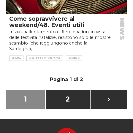
Come sopravvivere al
NEWS
weekend/48. Eventi utili
Inizia il rallentamento di fiere e raduni in vista
delle festività natalizie, resistono solo le mostre
scambio (che raggiungono anche la
Sardegna),...
#4X4
#AUTO D'EPOCA
#BIKE
#CLASSICHE
#DRIFT
#FEDERAZIONE ITALIANA FUORISTRADA
#MOTO
#SHOW
#VINTAGE
Pagina 1 di 2
1
2
›