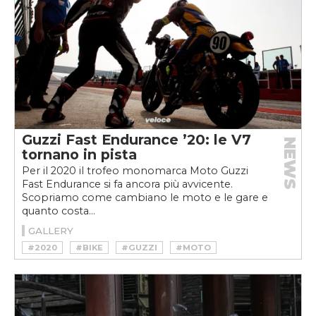
Guzzi Fast Endurance ’20: le V7
NEWS
tornano in pista
Per il 2020 il trofeo monomarca Moto Guzzi
Fast Endurance si fa ancora più avvicente.
Scopriamo come cambiano le moto e le gare e
quanto costa...
GALLERY
#2020
#BIKE
#GUZZI
#MOTO
#MOTO GUZZI
#MOTO GUZZI FAST ENDURANCE
#SETTEMMEZZO
#V7 III