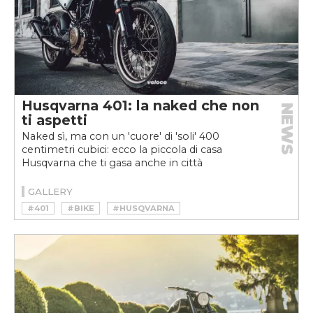
Husqvarna 401: la naked che non
NEWS
ti aspetti
Naked sì, ma con un 'cuore' di 'soli' 400
centimetri cubici: ecco la piccola di casa
Husqvarna che ti gasa anche in città
GALLERY
#401
#BIKE
#HUSQVARNA
#HUSQVARNA 401
#MOTO
#NAKED