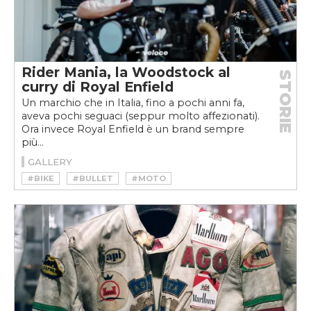
Rider Mania, la Woodstock al
STORIE
curry di Royal Enfield
Un marchio che in Italia, fino a pochi anni fa,
aveva pochi seguaci (seppur molto affezionati).
Ora invece Royal Enfield è un brand sempre
più...
GALLERY
#BIKE
#BULLET
#MOTO
#RIDER MANIA
#ROYAL ENFIELD