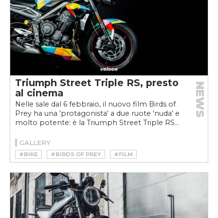
Triumph Street Triple RS, presto
NEWS
al cinema
Nelle sale dal 6 febbraio, il nuovo film Birds of
Prey ha una 'protagonista' a due ruote 'nuda' e
molto potente: è la Triumph Street Triple RS...
GALLERY
#BIKE
#BIRDS OF PREY
#FILM
#HARLEY QUINN
#MOTO
#STREET TRIPLE
#STREET TRIPLE RS
#TRIUMPH
#TRIUMPH STREET TRIPLE RS