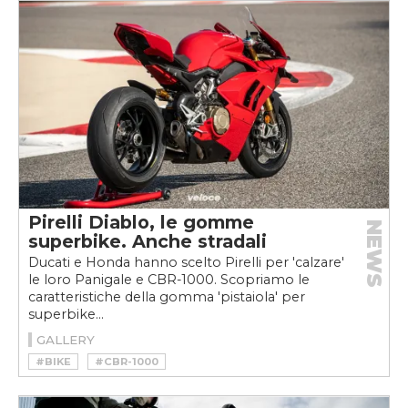
#MOTO
#VINTAGE
Pirelli Diablo, le gomme
NEWS
superbike. Anche stradali
Ducati e Honda hanno scelto Pirelli per 'calzare'
le loro Panigale e CBR-1000. Scopriamo le
caratteristiche della gomma 'pistaiola' per
superbike...
GALLERY
#BIKE
#CBR-1000
#DIABLO SUPERCORSA SP
#DUCATI
#HONDA
#MOTO
#PANIGALE