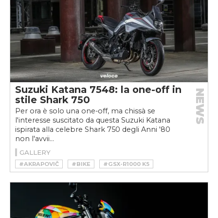
Suzuki Katana 7548: la one-off in
NEWS
stile Shark 750
Per ora è solo una one-off, ma chissà se
l'interesse suscitato da questa Suzuki Katana
ispirata alla celebre Shark 750 degli Anni '80
non l'avvii...
GALLERY
#AKRAPOVIČ
#BIKE
#GSX-R1000 K5
#KATANA 7548
#MOTO
#SHARK 750
#SUZUKI