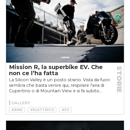
#PIRELLI
#SUPERBIKE
Mission R, la superbike EV. Che
STORIE
non ce l’ha fatta
La Silicon Valley è un posto strano. Vista da fuori
sembra che basta venire qui, respirare l'aria di
Cupertino o di Mountain View e si fa subito...
GALLERY
#BIKE
#ELETTRICO
#EV
#MISSION MOTORS
#MISSION ONE
#MOTO ELETTRICA
#SUPERBIKE
#TIM PRENTICE
#VELOCEKW