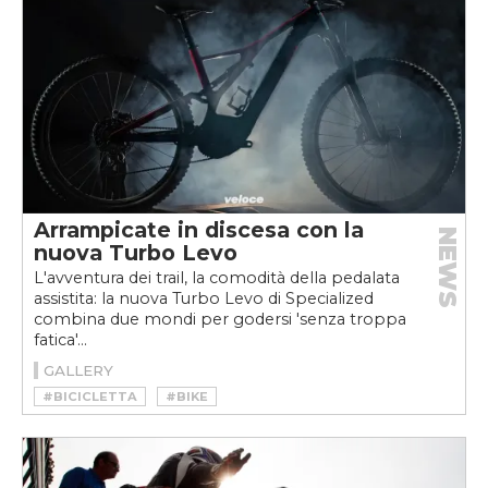
#YVES BEHAR
Arrampicate in discesa con la
NEWS
nuova Turbo Levo
L'avventura dei trail, la comodità della pedalata
assistita: la nuova Turbo Levo di Specialized
combina due mondi per godersi 'senza troppa
fatica'...
GALLERY
#BICICLETTA
#BIKE
#PEDALTA ASSISTITA
#SPECIALIZED
#SPECIALIZED 2.1
#TRAILBIKE
#TURBO LEVO