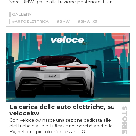
‘vera’ BMW grazie alla trazione posteriore. È un...
GALLERY
#AUTO ELETTRICA
#BMW
#BMW IX3
#BMW M3
#EV
#IX3
#LANCISSIMAWEEKVELOCE
#SUV
La carica delle auto elettriche, su
STORIE
velocekw
Con velocekw nasce una sezione dedicata alle
elettriche e all'elettrificazione: perché anche le
EV, nel loro piccolo, s'incazzano. O