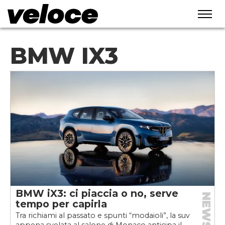
BMW IX3
BMW iX3: ci piaccia o no, serve
NEWS
tempo per capirla
Tra richiami al passato e spunti “modaioli”, la suv