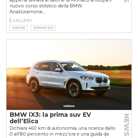
appena svelata al salone di Monaco anticipa il
nuovo corso stilistico della BMW.
Analizziamone...
GALLERY
#BMW
#BMW IX3
BMW iX3: la prima suv EV
NEWS
dell’Elica
Dichiara 460 km di autonomia, una ricarica dallo
0 all’80 percento in mezz’ora e una guida da