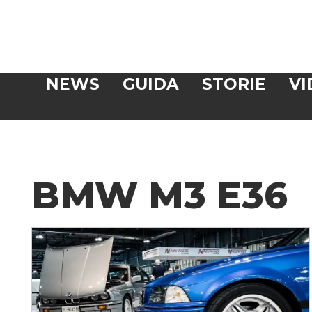
Veloce
NEWS
GUIDA
STORIE
VI
CERCA
BMW M3 E36