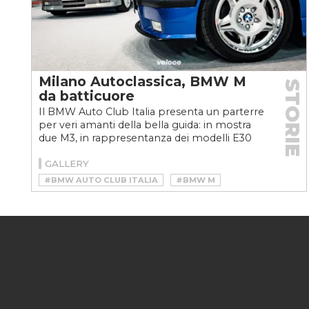
Milano Autoclassica, BMW M
STORIE
da batticuore
Il BMW Auto Club Italia presenta un parterre
per veri amanti della bella guida: in mostra
due M3, in rappresentanza dei modelli E30
ed E36, e...
GALLERY
#BMW AUTO CLUB ITALIA
#BMW M
#BMW M3
#BMW M3 E30
#BMW M3 E36
#BMW Z3 M COUPÉ