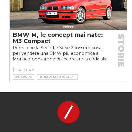
BMW M, le concept mai nate:
STORIE
M3 Compact
Prima che la Serie 1 e Serie 2 fossero cosa,
per vendere una BMW più economica a
Monaco pensarono di accorciare la coda alla
Serie 3. Nacque...
GALLERY
#BMW M
#BMW M CONCEPT
#BMW M LE CONCEPT MAI NATE
#BMW M PROTOTIPI
#BMW M3 COMPACT
#BMW M3 E36