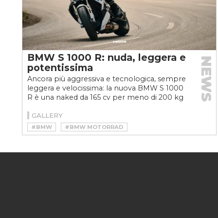
BMW S 1000 R: nuda, leggera e
NEWS
potentissima
Ancora più aggressiva e tecnologica, sempre
leggera e velocissima: la nuova BMW S 1000
R è una naked da 165 cv per meno di 200 kg
di peso. Scopriamo...
GALLERY
#BMW
#BMW MOTORRAD
#BMW NAKED
#BMW S 1000 R
#BMW S 1000 R 2020
#MOTO
#NAKED
#VELOCEMOTO