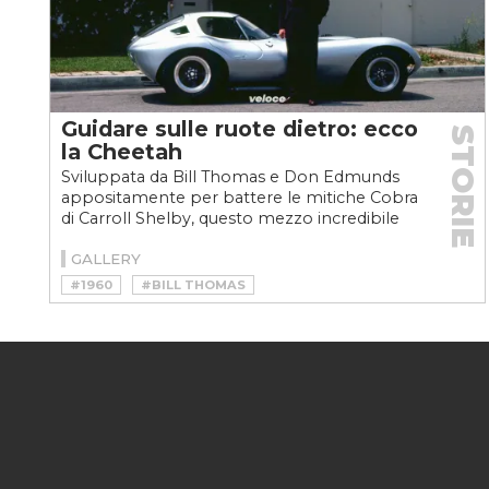
Guidare sulle ruote dietro: ecco
STORIE
la Cheetah
Sviluppata da Bill Thomas e Don Edmunds
appositamente per battere le mitiche Cobra
di Carroll Shelby, questo mezzo incredibile
viene prodotto...
GALLERY
#1960
#BILL THOMAS
#BILL THOMAS RACE CARS
#BOB AUXIER
#CARROLL SHELBY
#CHEETAH
#COBRA
#CORVETTE 327
#GENERAL MOTORS
#MUNCIE
#NASCAR
#V8