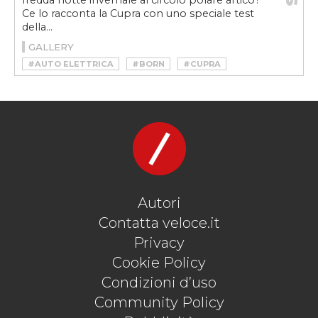
fredda notte invernale al circolo polare artico?
Ce lo racconta la Cupra con uno speciale test
della...
GALLERY
#AUTO ELETTRICA
#BORN
#CUPRA
#CUPRA BORN
#CUPRA FORMENTOR
#CUPRA FORMENTOR VZ5
Autori
Contatta veloce.it
Privacy
Cookie Policy
Condizioni d’uso
Community Policy