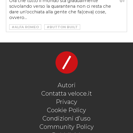
Ora che tutto il mondo sta gradualmente
scivolando verso la quarantena non ci resta che
dare un’occhiata alla gente che fa(ceva) cose,
ovvero...
#ALFA ROMEO
#BUTTON BUILT
#DROPPED ALFA
#ELISE
#FERRARI
#INSTAGRAM
#JRGARAGE
#LOTUS ELISE
#MINIDEMARCO
#PUB2PUB
#TVR
Autori
Contatta veloce.it
Privacy
Cookie Policy
Condizioni d’uso
Community Policy