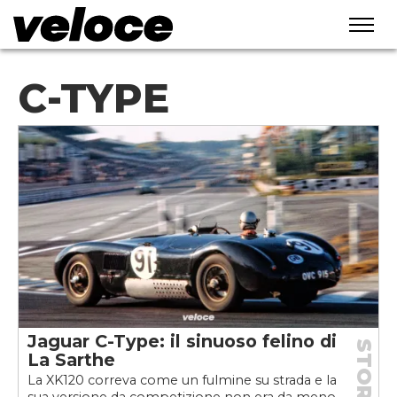
C-TYPE
Jaguar C-Type: il sinuoso felino di
STORIE
La Sarthe
La XK120 correva come un fulmine su strada e la