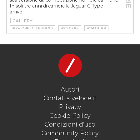
sua versione da competizione non era da meno.
In soli tre anni di carriera la Jaguar C-Type
arrivò...
GALLERY
#24 ORE DI LE MANS
#C-TYPE
#JAGUAR
#JAGUAR C-TYPE
#JAGUAR C-TYPE LE MANS
#JAGUAR C-TYPE STORIA
#JAGUAR C-TYPE VITTORIE
#JAGUAR LE MANS
#MOTORSPORT
Autori
Contatta veloce.it
Privacy
Cookie Policy
Condizioni d’uso
Community Policy