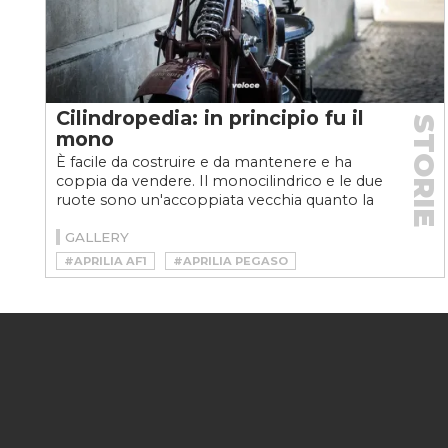
Cilindropedia: in principio fu il
STORIE
mono
È facile da costruire e da mantenere e ha
coppia da vendere. Il monocilindrico e le due
ruote sono un'accoppiata vecchia quanto la
moto stessa...
GALLERY
#APRILIA AF1
#APRILIA PEGASO
#APRILIA TUAREG
#BIANCHI FRECCIA CELESTE
#CAGIVA MITO
#CIAO
#CILINDROPEDIA
#DUCATI SCRAMBLER
#DUCATI SUPERMONO
#GARELLI 350
#GILERA SATURNO 600 PIUMA
#GILERA SP01
#HILDEBRAND & WOLFMÜLLER