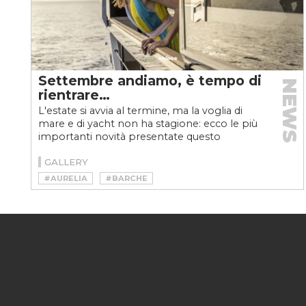
Settembre andiamo, è tempo di
NEWS
rientrare…
L'estate si avvia al termine, ma la voglia di
mare e di yacht non ha stagione: ecco le più
importanti novità presentate questo
weekend al Cannes...
GALLERY
#AURELIA
#BARCHE
#BERING YACHTS B70
#CANNES YACHTING FESTIVAL
#CANNES YACHTING FESTIVAL 2021
#FERRETTI 1000
#FLEXPLORER
#MOTOSCAFI
#RIVA PERSEO 76 SUPER
#VELOCEBARCHE