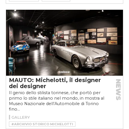
#COUNTACH LPI 800
#GANDINI
#LAMBORGHINI
#LAMBORGHINI COUNTACH
#LAMBORGHINI COUNTACH LPI 800
#MARCELLO GANDINI
MAUTO: Michelotti, il designer
NEWS
dei designer
Il genio dello stilista torinese, che portò per
primo lo stile italiano nel mondo, in mostra al
Museo Nazionale dell’Automobile di Torino
fino...
GALLERY
#ARCHIVIO STORICO MICHELOTTI