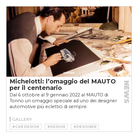
#CAR DESIGN
#DESIGNER
#GIOVANNI MICHELOTTI
#MAUTO
#MAUTO MICHELOTTI WORLD
#MICHELOTTI WORLD
Michelotti: l’omaggio del MAUTO
NEWS
per il centenario
Dal 6 ottobre al 9 gennaio 2022 al MAUTO di
Torino un omaggio speciale ad uno dei designer
automotive più eclettici di sempre.
GALLERY
#CAR DESIGN
#DESIGN
#DESIGNER
#GIOVANNI MICHELOTTI
#MAUTO