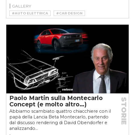
GALLERY
#AUTO ELETTRICA
#CAR DESIGN
#DESIGN
#EV
#HYUNDAI
#HYUNDAI GRANDEUR
#HYUNDAI GRANDEUR EV
#RESTOMOD
#RESTOMOD ELETTRICO
#VELOCEKW
#VINTAGE
Paolo Martin sulla Montecarlo
STORIE
Concept (e molto altro…)
Abbiamo scambiato quattro chiacchiere con il
papà della Lancia Beta Montecarlo, partendo
dal discusso rendering di David Obendorfer e
analizzando...