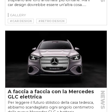
s'ispirano alle loro antenate più lontane. Ma il
car design dovrebbe essere un'altra cosa......
GALLERY
#CAR DESIGN
#RETRO DESIGN
A faccia a faccia con la Mercedes
NEWS
GLC elettrica
Per leggere il futuro stilistico della casa tedesca,
abbiamo scandagliato ogni singolo centimetro
della nuova Mercedes GLC a batteria.