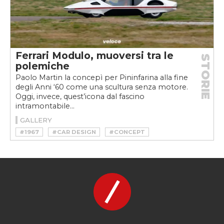
Ferrari Modulo, muoversi tra le
STORIE
polemiche
Paolo Martin la concepì per Pininfarina alla fine
degli Anni ‘60 come una scultura senza motore.
Oggi, invece, quest’icona dal fascino
intramontabile...
GALLERY
#1967
#CAR DESIGN
#CONCEPT
#DESIGNER
#FERRARI
#FERRARI MODULO
#GLICKENHAUS
#MODULO
#PAOLO MARTIN
#PININFARINA
#PROTOTIPO