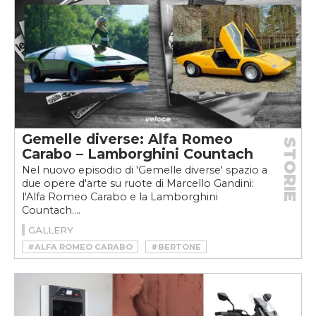
#DESIGN ALFA ROMEO
#SEAT
Gemelle diverse: Alfa Romeo
STORIE
Carabo – Lamborghini Countach
Nel nuovo episodio di 'Gemelle diverse' spazio a
due opere d'arte su ruote di Marcello Gandini:
l'Alfa Romeo Carabo e la Lamborghini
Countach....
GALLERY
#ALFA ROMEO CARABO
#BERTONE
#CAR DESIGN
#GANDINI
#LAMBORGHINI COUNTACH
#PROTOTIPO