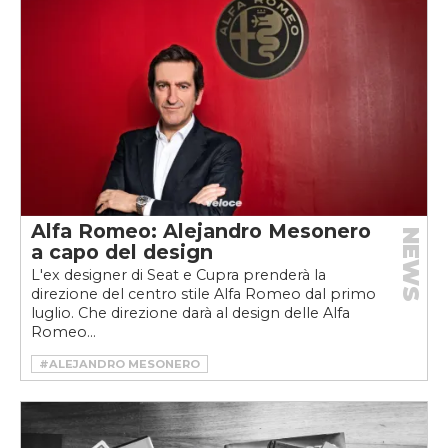
#BMW 2002 TI GARMISCH MARCELLO GANDINI
#BMW 2800 GTS COUPÉ
#BMW 2800 GTS COUPÉ PIETRO FRUA
#CAR DESIGN
#CONCEPT
#MARCELLO GANDINI
#PROTOTIPO
#VINTAGE
Alfa Romeo: Alejandro Mesonero
NEWS
a capo del design
L'ex designer di Seat e Cupra prenderà la
direzione del centro stile Alfa Romeo dal primo
luglio. Che direzione darà al design delle Alfa
Romeo...
#ALEJANDRO MESONERO
#ALEJANDRO MESONERO ALFA ROMEO
#ALFA ROMEO
#ALFA ROMEO CAPO DEL DESIGN
#CAR DESIGN
#CUPRA