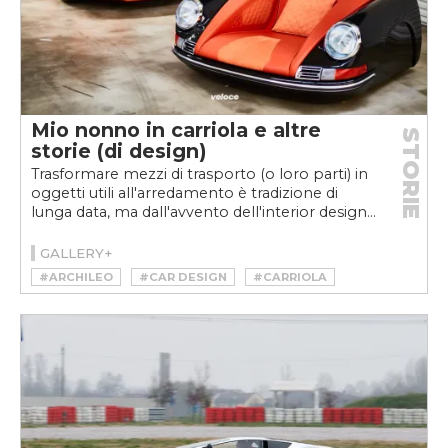
Mio nonno in carriola e altre
STORIE
storie (di design)
Trasformare mezzi di trasporto (o loro parti) in
oggetti utili all'arredamento è tradizione di
lunga data, ma dall'avvento dell'interior design...
GALLERY+
#ARCHILEO
#CAR DESIGN
#CARRIOLA
#DESIGN
#FRIGOBAR
#FRIGORIFERO
#GAE AULENTI
#INTERIOR DESIGN
#KESSEL
#LANCIA
#LANCIA AURELIA
#LANCIA AURELIA B24
#MOBELLIO
#PORSCHE
#PORSCHE 911
#SMEG
#TOUR