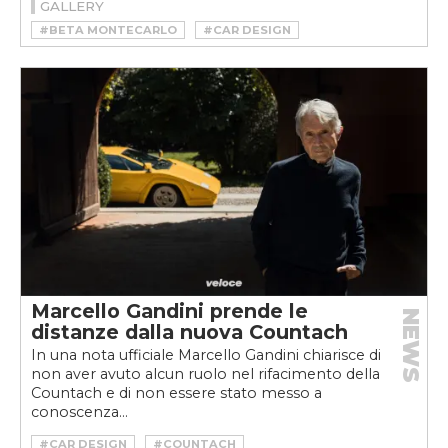
GALLERY
#BETA MONTECARLO
#CAR DESIGN
#CONCEPT
#LANCIA BETA MONTECARLO
#LANCIA MONTECARLO
#MONTECARLO CONCEPT
#PAOLO MARTIN
#PAOLO MARTIN INTERVISTA
#PAOLO MARTIN LANCIA BETA MONTECARLO
#RENDERING
Marcello Gandini prende le
NEWS
distanze dalla nuova Countach
In una nota ufficiale Marcello Gandini chiarisce di
non aver avuto alcun ruolo nel rifacimento della
Countach e di non essere stato messo a
conoscenza...
#CAR DESIGN
#COUNTACH