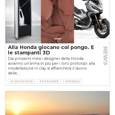
Alla Honda giocano col pongo. E
NEWS
le stampanti 3D
Dai prossimi mesi i designer della Honda
avranno un'arma in più per i loro prototipi: alla
modellazione in clay si affiancherà il lavoro
delle...
#CAR DESIGN
#DESIGNER
#HONDA
#MOTO
#STAMPA 3D
#VELOCEMOTO