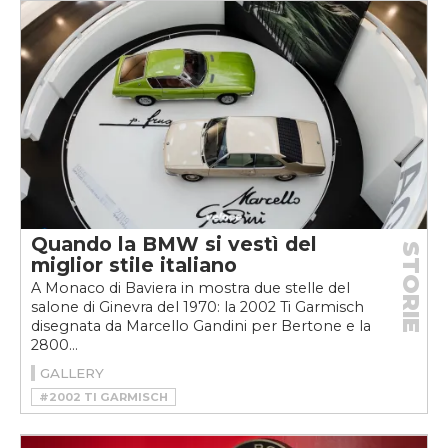
#MICHELOTTI
#MUSEO NAZIONALE DELL’AUTOMOBILE DI TORINO
Quando la BMW si vestì del
STORIE
miglior stile italiano
A Monaco di Baviera in mostra due stelle del
salone di Ginevra del 1970: la 2002 Ti Garmisch
disegnata da Marcello Gandini per Bertone e la
2800...
GALLERY
#2002 TI GARMISCH
#BMW 2002 TI GARMISCH
#BMW 2002 TI GARMISCH BERTONE