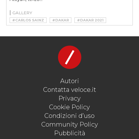
GALLERY
#CARLOS SAINZ
#DAKAR
#DAKAR 2021
#DAKAR 2021 VINCITORI
#KAMAZ
#KEVIN BENAVIDES
#MINI
#MINI DAKAR
#MINI JOHN COOPER WORKS BUGGY
#MINI X-RAID
#NASSER AL-ATTIYAH
#STÉPHANE PETERHANSEL
#TOYOTA
#X-RAID
Autori
Contatta veloce.it
Privacy
Cookie Policy
Condizioni d’uso
Community Policy
Pubblicità