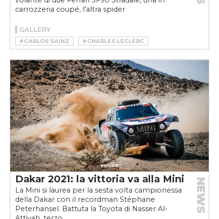
volante di due Ferrari SF90 Stradale, una in
carrozzeria coupé, l'altra spider
GALLERY
#CARLOS SAINZ
#CHARLES LECLERC
#FERRARI
#FERRARI SF90
#FERRARI SF90 SPIDER
#FERRARI SF90 STRADALE
Dakar 2021: la vittoria va alla Mini
NEWS
La Mini si laurea per la sesta volta campionessa
della Dakar con il recordman Stéphane
Peterhansel. Battuta la Toyota di Nasser Al-
Attiyah, terzo...