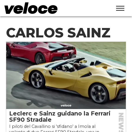
CARLOS SAINZ
Leclerc e Sainz guidano la Ferrari
NEWS
SF90 Stradale
I piloti del Cavallino si 'sfidano' a Imola al