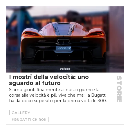
#BUGATTI EB110
#BUGATTI VEYRON
#CHIRON
#EB110 SUPER SPORT
#HYPERCAR
#VEYRON
I mostri della velocità: uno
STORIE
sguardo al futuro
Siamo giunti finalmente ai nostri giorni e la
corsa alla velocità è più viva che mai: la Bugatti
ha da poco superato per la prima volta le 300...
GALLERY
#BUGATTI CHIRON
#BUGATTI CHIRON SUPER SPORT 300+