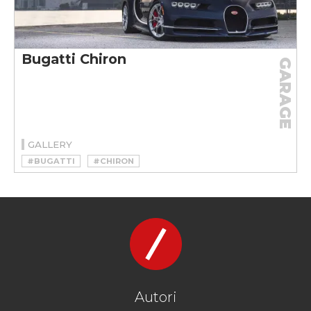
Bugatti Chiron
GARAGE
GALLERY
#BUGATTI
#CHIRON
Autori