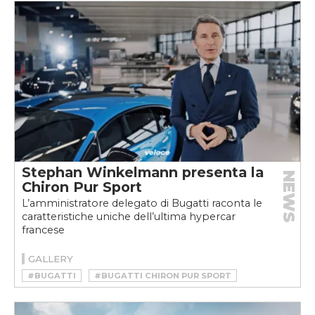
#CHIRON
#CHRISTIAN VON KOENIGSEGG
#KOENIGSEGG
#KOENIGSEGG JESKO ABSOLUT
#RECORD
#SHELBY SUPER CARS
#SSC TUATARA
Stephan Winkelmann presenta la
NEWS
Chiron Pur Sport
L’amministratore delegato di Bugatti raconta le
caratteristiche uniche dell’ultima hypercar
francese
GALLERY
#BUGATTI
#BUGATTI CHIRON PUR SPORT
#CHIRON
#HYPERCAR
#STEPHAN WINKELMANN