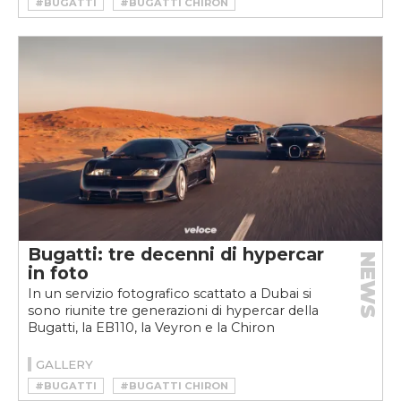
#BUGATTI
#BUGATTI CHIRON
#BUGATTI CHIRON PUR SPORT
#CHIRON
#CHIRON PUR SPORT
#HYPERCAR
#W16
Bugatti: tre decenni di hypercar
NEWS
in foto
In un servizio fotografico scattato a Dubai si
sono riunite tre generazioni di hypercar della
Bugatti, la EB110, la Veyron e la Chiron
GALLERY
#BUGATTI
#BUGATTI CHIRON