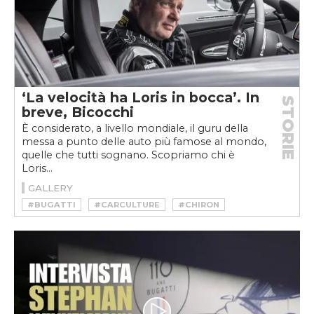
‘La velocità ha Loris in bocca’. In
STORIE
breve, Bicocchi
È considerato, a livello mondiale, il guru della
messa a punto delle auto più famose al mondo,
quelle che tutti sognano. Scopriamo chi è
Loris...
GALLERY
#BUGATTI
#CARCULTURE
#CHIRON
#DALLARA
#EB110
#HYPERCAR
#KOENIGGSEGG
#LORIS BICOCCHI
#PAGANI
#STRADALE
#SUPERCAR
#X-BOW
#ZONDA