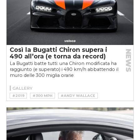
Così la Bugatti Chiron supera i
NEWS
490 all’ora (e torna da record)
La Bugatti batte tutti: una Chiron modificata ha
raggiunto (e superato) i 490 km/h abbattendo il
muro delle 300 miglia orarie
GALLERY
#2019
#300 MPH
#ANDY WALLACE
#BUGATTI
#CHIRON
#MOLSHEIM
#RECORD