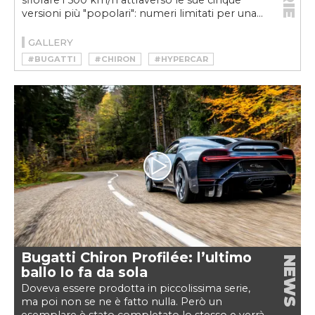
sfiorare i 500 km/h attraverso le sue cinque
versioni più "popolari": numeri limitati per una...
GALLERY
#BUGATTI
#CHIRON
#HYPERCAR
Bugatti Chiron Profilée: l’ultimo
NEWS
ballo lo fa da sola
Doveva essere prodotta in piccolissima serie,
ma poi non se ne è fatto nulla. Però un
esemplare è stato completato lo stesso e verrà