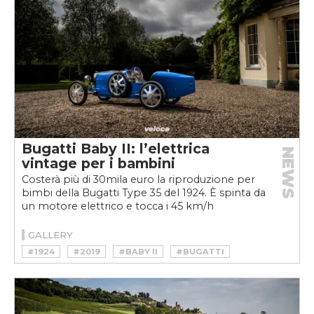
Bugatti Baby II: l’elettrica
NEWS
vintage per i bambini
Costerà più di 30mila euro la riproduzione per
bimbi della Bugatti Type 35 del 1924. È spinta da
un motore elettrico e tocca i 45 km/h
GALLERY
#1924
#2019
#BABY II
#BUGATTI
#CHIRON
#ETTORE BUGATTI
#HYPERCAR
#JUNIOR CAR
#MICHELIN
#TYPE 35
#VEYRON