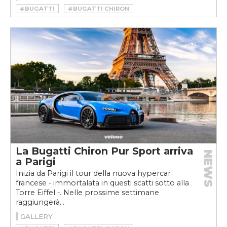
#BUGATTI
#BUGATTI CHIRON
#BUGATTI CHIRON PUR SPORT
#BUGATTI CHIRON SUPER SPORT 300+
#CHIRON
#CHIRON PUR SPORT
#CHIRON SUPER SPORT 300+
La Bugatti Chiron Pur Sport arriva
NEWS
a Parigi
Inizia da Parigi il tour della nuova hypercar
francese - immortalata in questi scatti sotto alla
Torre Eiffel -. Nelle prossime settimane
raggiungerà...
GALLERY