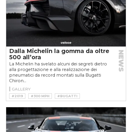
Dalla Michelin la gomma da oltre
NEWS
500 all’ora
La Michelin ha svelato alcuni dei segreti dietro
alla progettazione e alla realizzazione dei
pneumatici da record montati sulla Bugatti
Chiron...
GALLERY
#2019
#300 MPH
#BUGATTI
#CHIRON
#HYPERCAR
#MICHELIN
#PILOT SPORT CUP 2
#SPEED RECORD