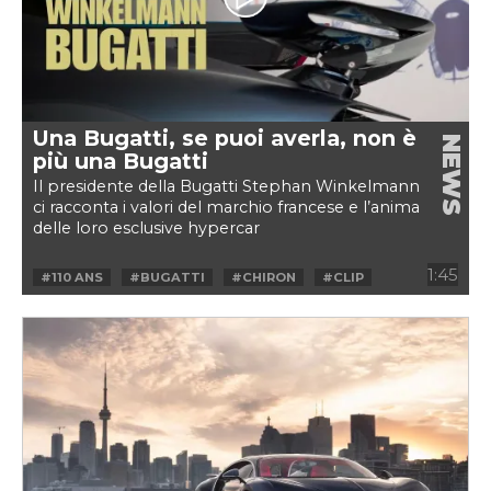
Una Bugatti, se puoi averla, non è
NEWS
più una Bugatti
Il presidente della Bugatti Stephan Winkelmann
ci racconta i valori del marchio francese e l’anima
delle loro esclusive hypercar
1:45
#110 ANS
#BUGATTI
#CHIRON
#CLIP
#HYPERCAR
#PARCO VALENTINO
#PEOPLE
#STEPHAN WINKELMANN