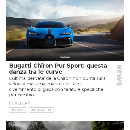
Bugatti Chiron Pur Sport: questa
NEWS
danza tra le curve
L’ultima ‘derivata’ della Chiron non punta sulla
velocità massima, ma sull’agilità e il
divertimento di guida con tarature specifiche
per cambio...
GALLERY
#2020
#BUGATTI
#BUGATTI CHIRON PUR SPORT
#CHIRON
#CHIRON PUR SPORT
#HYPERCAR
#W16