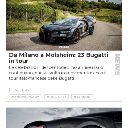
Da Milano a Molsheim: 23 Bugatti
NEWS
in tour
Le celebrazioni del centodecimo anniversario
continuano, questa volta in movimento: ecco il
tour italo-francese delle Bugatti
GALLERY
#ANNIVERSARY
#BUGATTI
#CHIRON
#CHIRON 11O ANS
#CHIRON SPORT
#HYPERCAR
#MILANO
#MOLSHEIM
#MONTECARLO
#VEYRON
#VEYRON 16.4
#VEYRON SS
#W16