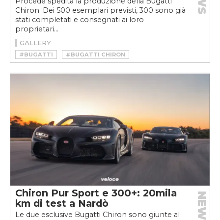
Procede spedita la produzione della Bugatti
Chiron. Dei 500 esemplari previsti, 300 sono già
stati completati e consegnati ai loro
proprietari...
GALLERY
#BUGATTI
#BUGATTI CHIRON
#BUGATTI CHIRON PUR SPORT
#CHIRON
#CHIRON PUR SPORT
#HYPERCAR
Chiron Pur Sport e 300+: 20mila
NEWS
km di test a Nardò
Le due esclusive Bugatti Chiron sono giunte al