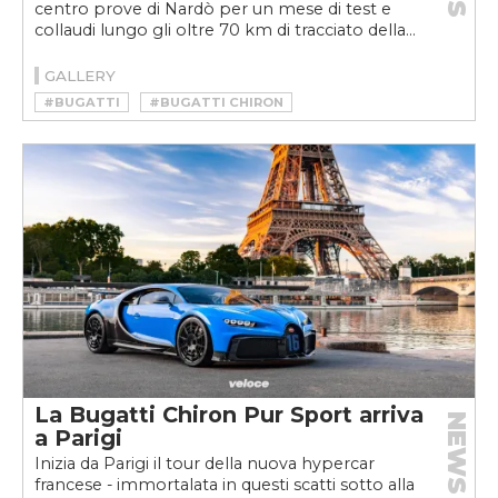
centro prove di Nardò per un mese di test e
collaudi lungo gli oltre 70 km di tracciato della...
GALLERY
#BUGATTI
#BUGATTI CHIRON
#BUGATTI CHIRON PUR SPORT
#BUGATTI CHIRON SUPER SPORT 300+
#CHIRON
#CHIRON PUR SPORT
#CHIRON SUPER SPORT 300+
La Bugatti Chiron Pur Sport arriva
NEWS
a Parigi
Inizia da Parigi il tour della nuova hypercar
francese - immortalata in questi scatti sotto alla