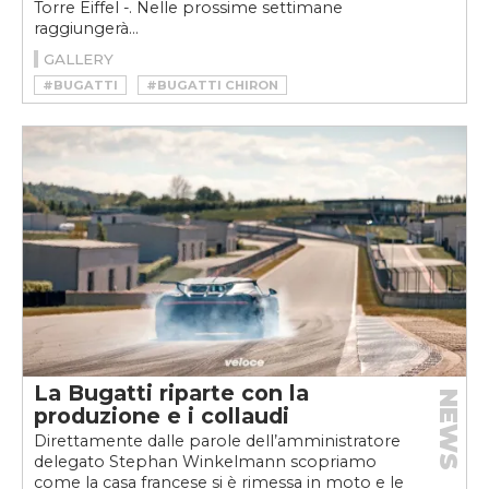
Torre Eiffel -. Nelle prossime settimane
raggiungerà...
GALLERY
#BUGATTI
#BUGATTI CHIRON
#BUGATTI CHIRON PUR SPORT
#CHIRON
#CHIRON PUR SPORT
#HYPERCAR
#W16
La Bugatti riparte con la
NEWS
produzione e i collaudi
Direttamente dalle parole dell’amministratore
delegato Stephan Winkelmann scopriamo
come la casa francese si è rimessa in moto e le