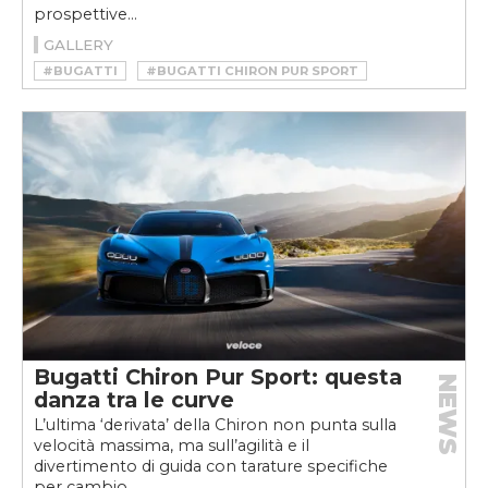
prospettive...
GALLERY
#BUGATTI
#BUGATTI CHIRON PUR SPORT
#CHIRON PUR SPORT
#CORONAVIRUS
#STEPHAN WINKELMANN
Bugatti Chiron Pur Sport: questa
NEWS
danza tra le curve
L’ultima ‘derivata’ della Chiron non punta sulla
velocità massima, ma sull’agilità e il
divertimento di guida con tarature specifiche
per cambio...