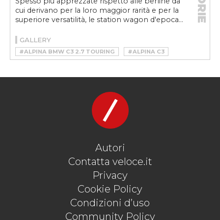
STORIE
Spesso più apprezzate rispetto alle berline da
cui derivano per la loro maggior rarità e per la
superiore versatilità, le station wagon d'epoca...
GALLERY
#ALPINA BMW C3 2.7 TOURING
#ALPINA C3
#AUDI RS2
#AUDI RS2 AVANT
#AUDI RS4 AVANT
#CITROËN BREAK
#CITROËN BREAK 23
#CITROËN ID BREAK
#LANCIA THEMA SW
#MERCEDES-BENZ E300T 4MATIC
#MERCEDES-BENZ E36T AMG
#STATION WAGON D'EPOCA
#WAGON DA COLLEZIONE
Autori
Contatta veloce.it
Privacy
Cookie Policy
Condizioni d’uso
Community Policy