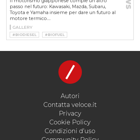
Il motorismo giapponese compie un altro
passo nel futuro: Kawasaki, Mazda, Subaru,
Toyota e Yamaha insieme per dare un futuro al
motore termico....
GALLERY
#BIODIESEL
#BIOFUEL
#COMBUSTIBILI A EMISSIONI ZERO
#ECOSOSTENIBILE
#IDROGENO
#KAWASAKI
#MAZDA
#MOTORE IDROGENO MOTO
#MOTORE TERMICO
#MOTORE TERMICO A IDROGENO
#MOTORE TERMICO EVOLUZIONE
#SUBARU
#TOYOTA
#VELOCEKW
#YAMAHA
Autori
Contatta veloce.it
Privacy
Cookie Policy
Condizioni d’uso
Community Policy