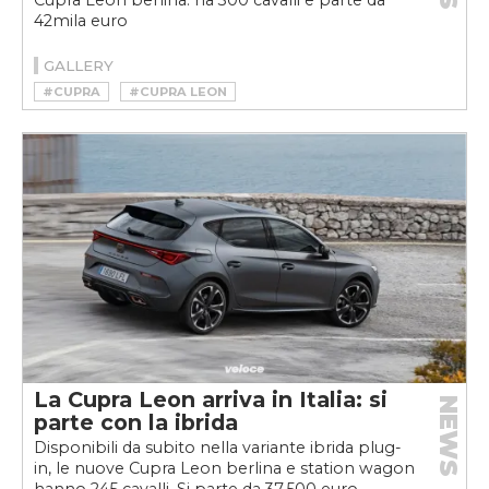
Cupra Leon berlina: ha 300 cavalli e parte da
42mila euro
GALLERY
#CUPRA
#CUPRA LEON
#CUPRA LEON 300
#HOTHATCH
#LEON
La Cupra Leon arriva in Italia: si
NEWS
parte con la ibrida
Disponibili da subito nella variante ibrida plug-
in, le nuove Cupra Leon berlina e station wagon
hanno 245 cavalli. Si parte da 37.500 euro