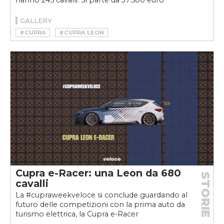
GALLERY
#CUPRA
#CUPRA LEON
#CUPRA LEON E-HYBRID
#HOTHATCH
#IBRIDA RICARICABILE
#IBRIDO PLUG-IN
#LEON
#PLUG-IN
Cupra e-Racer: una Leon da 680
STORIE
cavalli
La #cupraweekveloce si conclude guardando al
futuro delle competizioni con la prima auto da
turismo elettrica, la Cupra e-Racer