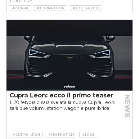
GALLERY
#CUPRA
#CUPRA LEON
#HOTHATCH
#HYBRID
#IBRIDA
#LEON
#LEON SPORTSTOURER
#PHEV
#PLUG-IN
Cupra Leon: ecco il primo teaser
NEWS
Il 20 febbraio sarà svelata la nuova Cupra Leon:
sarà due volumi, station wagon e pure ibrida
#CUPRA LEON
#HOTHATCH
#LEON