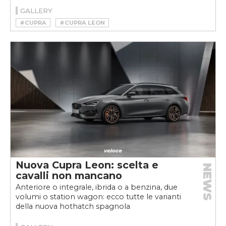
GALLERY
#CUPRA
#CUPRA LEON
#CUPRA LEON E-RACER
#CUPRAWEEKVELOCE
#ETCR
#EV
#PURE ETCR
#WEEKVELOCE
Nuova Cupra Leon: scelta e
NEWS
cavalli non mancano
Anteriore o integrale, ibrida o a benzina, due
volumi o station wagon: ecco tutte le varianti
della nuova hothatch spagnola