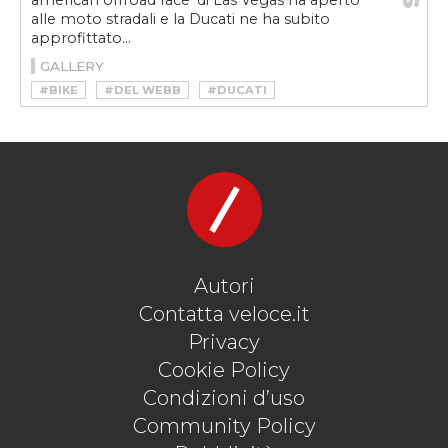
american offroad race' di Las Vegas ha aperto
alle moto stradali e la Ducati ne ha subito
approfittato...
GALLERY
#BIKE
#DEL WEBB
#DUCATI
#DUCATI SCRAMBLER
#DUCATI SCRAMBLER DESERT SLEDS
#HOWARD HUGHES
#MINT 400
#MOTO
#MOTOVELOCE
#PIRELLI SCORPION
#SCRAMBLER DESERT SLEDS
#SPIDER GRIPS
Autori
Contatta veloce.it
Privacy
Cookie Policy
Condizioni d’uso
Community Policy