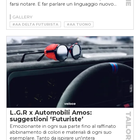
farsi notare. E far parlare un linguaggio nuovo...
GALLERY
#AA DELTA FUTURISTA
#AA TUONO
#AUTOMOBILI AMOS
#CARLO BORROMEO
#DELTA FUTURISTA
#DESIGNER
#FIAT 500 JOLLY
#GARAGE ITALIA
#MASERATI FUORISERIE
#MASERATI PROJECT REKALL
#PANDA 4X4 ICON-E
#PREMIOVELOCE
#PREMIOVELOCE2020
#PREMIOVELOCECORE
#VELOCE AWARDS
L.G.R x Automobili Amos:
TAILORED
suggestioni ‘Futuriste’
Emozionante in ogni sua parte fino al raffinato
abbinamento di colori e materiali di ogni suo
esemplare. Tanto da ispirare un'intera