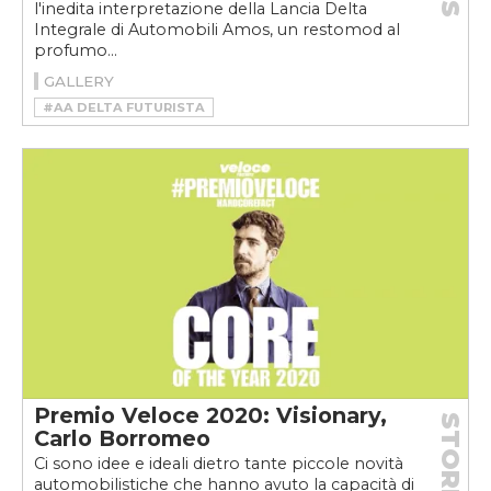
l'inedita interpretazione della Lancia Delta
Integrale di Automobili Amos, un restomod al
profumo...
GALLERY
#AA DELTA FUTURISTA
#AUTOMOBILI AMOS
#DELTA FUTURISTA
#DELTA SAFARISTA
#LANCIA DELTA INTEGRALE
#LANCIA DELTA INTEGRALE RESTOMOD
#RESTOMOD
#RESTOMOD LANCIA DELTA
Premio Veloce 2020: Visionary,
STORIE
Carlo Borromeo
Ci sono idee e ideali dietro tante piccole novità
automobilistiche che hanno avuto la capacità di