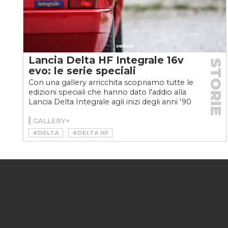
Lancia Delta HF Integrale 16v
STORIE
evo: le serie speciali
Con una gallery arricchita scopriamo tutte le
edizioni speciali che hanno dato l'addio alla
Lancia Delta Integrale agli inizi degli anni '90
GALLERY+
#DELTA
#DELTA HF
#DELTA HF INTEGRALE
#DELTA INTEGRALE
#HOTHATCH
#ICON
#LANCIA
#LANCIA DELTA