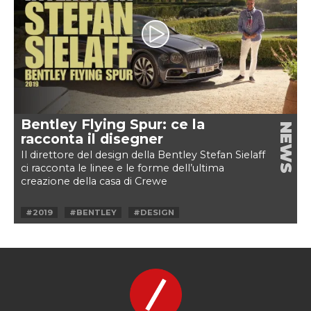
#TOMORROWLAND
Bentley Flying Spur: ce la
NEWS
racconta il disegner
Il direttore del design della Bentley Stefan Sielaff
ci racconta le linee e le forme dell’ultima
creazione della casa di Crewe
#2019
#BENTLEY
#DESIGN
#DESIGNER
#FLYING SPUR
#GRAN TURISMO
#GT
#W12