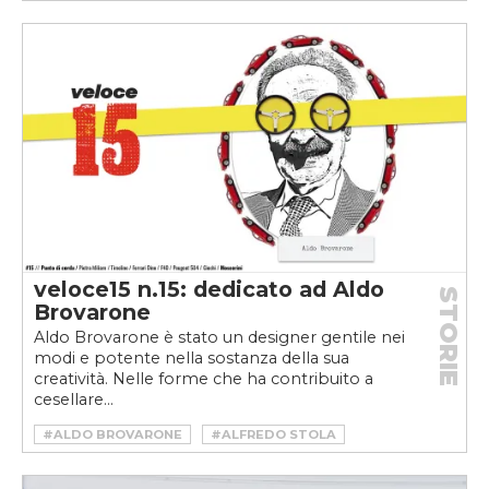
#AUTOMOBILI AMOS
#CARLO BORROMEO
#DELTA FUTURISTA
#DESIGNER
#FIAT 500 JOLLY
#GARAGE ITALIA
#MASERATI FUORISERIE
#MASERATI PROJECT REKALL
#PANDA 4X4 ICON-E
#PREMIOVELOCE
#PREMIOVELOCE2020
#PREMIOVELOCECORE
#VELOCE AWARDS
veloce15 n.15: dedicato ad Aldo
STORIE
Brovarone
Aldo Brovarone è stato un designer gentile nei
modi e potente nella sostanza della sua
creatività. Nelle forme che ha contribuito a
cesellare...
#ALDO BROVARONE
#ALFREDO STOLA
#CISITALIA
#DESIGN
#DESIGNER
#LANCIA
#PININFARINA