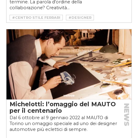
termine. La parola d'ordine della
collaborazione? Creatività...
#CENTRO STILE FERRARI
#DESIGNER
#FERRARI
#FERRARI JONY IVE
#FERRARI LOVEFROM
#JONY IVE
Michelotti: l’omaggio del MAUTO
NEWS
per il centenario
Dal 6 ottobre al 9 gennaio 2022 al MAUTO di
Torino un omaggio speciale ad uno dei designer
automotive più eclettici di sempre.