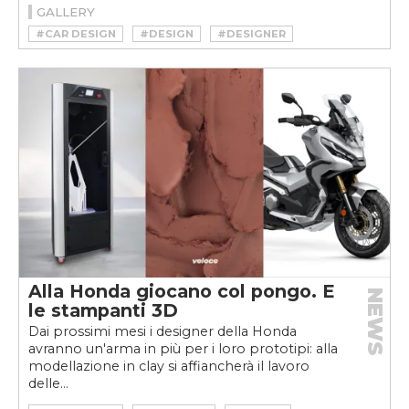
GALLERY
#CAR DESIGN
#DESIGN
#DESIGNER
#GIOVANNI MICHELOTTI
#MAUTO
#MICHELOTTI
#MUSEO NAZIONALE DELL’AUTOMOBILE DI TORINO
Alla Honda giocano col pongo. E
NEWS
le stampanti 3D
Dai prossimi mesi i designer della Honda
avranno un'arma in più per i loro prototipi: alla
modellazione in clay si affiancherà il lavoro
delle...