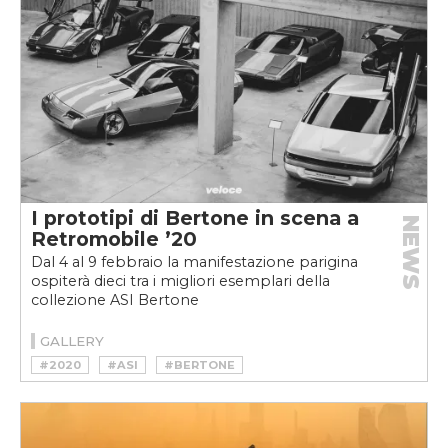
#PININFARINA
#PROTOTIPO
I prototipi di Bertone in scena a
NEWS
Retromobile ’20
Dal 4 al 9 febbraio la manifestazione parigina
ospiterà dieci tra i migliori esemplari della
collezione ASI Bertone
GALLERY
#2020
#ASI
#BERTONE
#BMW PICKSTER
#CHEVROLET RAMARRO
#CITRÖEN CAMARGUE
#CONCEPT
#CONCEPT CAR
#DESIGNER