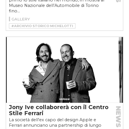
primo lo stile italiano nel mondo, in mostra al
Museo Nazionale dell’Automobile di Torino
fino...
GALLERY
#ARCHIVIO STORICO MICHELOTTI
#CAR DESIGN
#DESIGNER
#GIOVANNI MICHELOTTI
#MAUTO
#MAUTO MICHELOTTI WORLD
#MICHELOTTI WORLD
Jony Ive collaborerà con il Centro
NEWS
Stile Ferrari
La società dell'ex capo del design Apple e
Ferrari annunciano una partnership di lungo