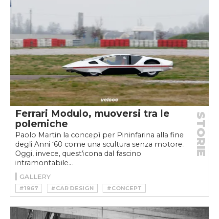
#STUDIOTORINO
#VELOCE15
#VELOCEPDF
Ferrari Modulo, muoversi tra le
STORIE
polemiche
Paolo Martin la concepì per Pininfarina alla fine
degli Anni ‘60 come una scultura senza motore.
Oggi, invece, quest’icona dal fascino
intramontabile...
GALLERY
#1967
#CAR DESIGN
#CONCEPT
#DESIGNER
#FERRARI
#FERRARI MODULO
#GLICKENHAUS
#MODULO
#PAOLO MARTIN