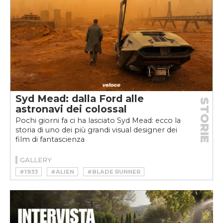
#FCA HERITAGE
#FERRARI RAINBOW
#LAMBORGHINI GENESIS
#OPEL FILO
#PROTOTIPO
#RETROMOBILE
#SUZUKI GO
#VOLVO TUNDRA
Syd Mead: dalla Ford alle
STORIE
astronavi dei colossal
Pochi giorni fa ci ha lasciato Syd Mead: ecco la
storia di uno dei più grandi visual designer dei
film di fantascienza
GALLERY
#1933
#ALIEN
#BLADE RUNNER
#DESIGNER
#FORD
#GUERRE STELLARI
#ILLUSTRATORE
#MISSION IMPOSSIBLE
#SOLAR CRISIS
#STAR TRECK
#STAR WARS
#SYD MEAD
#TIMECOP