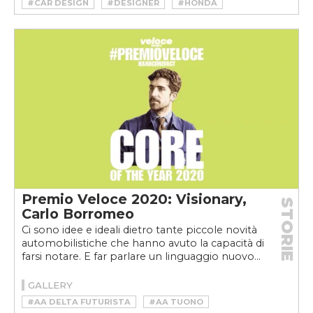
#CAR DESIGN
#DESIGNER
#HONDA
#MOTO
#STAMPA 3D
#VELOCEMOTO
Premio Veloce 2020: Visionary,
STORIE
Carlo Borromeo
Ci sono idee e ideali dietro tante piccole novità
automobilistiche che hanno avuto la capacità di
farsi notare. E far parlare un linguaggio nuovo...
GALLERY
#AA DELTA FUTURISTA
#AA TUONO