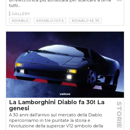
tutti...
GALLERY
#DIABLO
#DIABLO JOTA
#DIABLO SE 30
#DIABLO30
#DIABLO30VELOCE
#LAMBORGHINI DIABLO
#LAMBORGHINI DIABLO 30 YEARS
#LAMBORGHINI DIABLO VT
#LAMBORGHINI DIABLO VT ROADSTER
La Lamborghini Diablo fa 30! La
STORIE
genesi
A 30 anni dall'arrivo sul mercato della Diablo
ripercorriamo in tre puntate la storia e
l'evoluzione della supercar V12 simbolo della