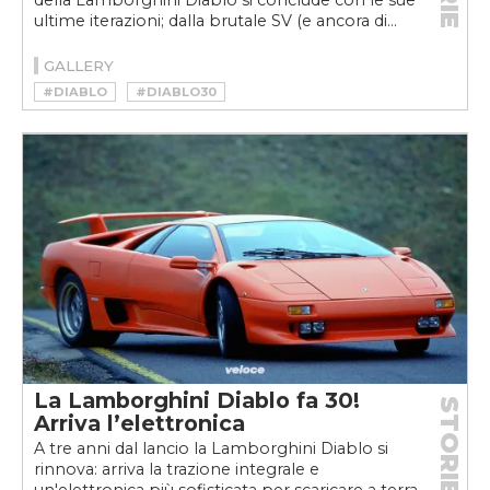
della Lamborghini Diablo si conclude con le sue
ultime iterazioni; dalla brutale SV (e ancora di...
GALLERY
#DIABLO
#DIABLO30
#DIABLO30VELOCE
#LAMBORGHINI DIABLO
#LAMBORGHINI DIABLO 30 YEARS
#LAMBORGHINI DIABLO GT
#LAMBORGHINI DIABLO VT 6.0
#SUPERCAR
#V12
La Lamborghini Diablo fa 30!
STORIE
Arriva l’elettronica
A tre anni dal lancio la Lamborghini Diablo si
rinnova: arriva la trazione integrale e
un'elettronica più sofisticata per scaricare a terra