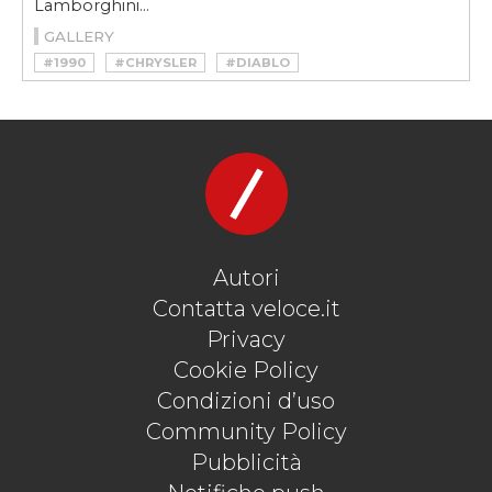
Lamborghini...
GALLERY
#1990
#CHRYSLER
#DIABLO
#DIABLO30VELOCE
#LAMBORGHINI DIABLO
#LAMBORGHINI DIABLO 30 YEARS
#LUIGI MARMIROLI
Autori
Contatta veloce.it
Privacy
Cookie Policy
Condizioni d’uso
Community Policy
Pubblicità