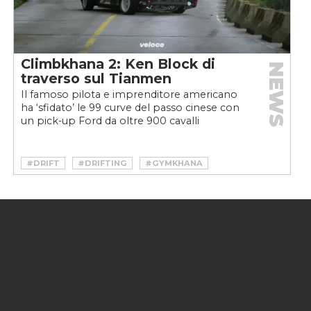
Climbkhana 2: Ken Block di
NEWS
traverso sul Tianmen
Il famoso pilota e imprenditore americano
ha ‘sfidato’ le 99 curve del passo cinese con
un pick-up Ford da oltre 900 cavalli
#DRIFT
#DRIFTING
#GYMKHANA
#KEN BLOCK