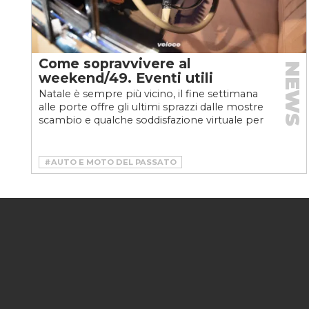
Come sopravvivere al
NEWS
weekend/49. Eventi utili
Natale è sempre più vicino, il fine settimana
alle porte offre gli ultimi sprazzi dalle mostre
scambio e qualche soddisfazione virtuale per
freddolosi...
#AUTO E MOTO DEL PASSATO
#AUTODROMO DI MODENA
#AUTOMOBILE CLUB DI BOLOGNA
#DRIFT
#FESTA DELLA COLORINA
#L’ASSOCIAZIONE VEICOLI STORICI VILLORESI
#LANGHE’S CRUISING
#MOTOR SIM
#MUSCLE CAR
#PRANZO DI NATALE DEL WRC CLUB ITALIA
#RADUNO DEL GRAN FREDDO
#TRACKDAY
#VINTAGE
#WRC CLUB ITALIA