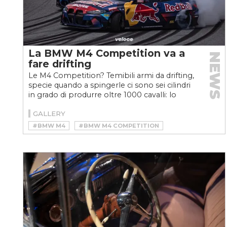
La BMW M4 Competition va a
NEWS
fare drifting
Le M4 Competition? Temibili armi da drifting,
specie quando a spingerle ci sono sei cilindri
in grado di produrre oltre 1000 cavalli: lo
sanno...
GALLERY
#BMW M4
#BMW M4 COMPETITION
#BMW M4 COMPETITION 2021
#BMW M4 COMPETITION DRIFTING
#BMW M4 DRIFTING
#DRIFT
#DRIFT MASTERS EUROPEAN CHAMPIONSHIP 2021
#DRIFTING
#RED BULL DRIFTBROTHERS