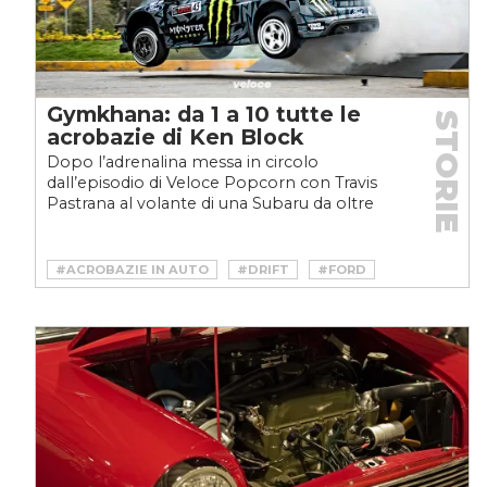
Gymkhana: da 1 a 10 tutte le
STORIE
acrobazie di Ken Block
Dopo l’adrenalina messa in circolo
dall’episodio di Veloce Popcorn con Travis
Pastrana al volante di una Subaru da oltre
800 cavalli, ripercorriamo...
#ACROBAZIE IN AUTO
#DRIFT
#FORD
#GYMKHANA
#GYMKHANA 1
#GYMKHANA 10
#GYMKHANA 2
#GYMKHANA 3
#GYMKHANA 4
#GYMKHANA 5
#GYMKHANA 6
#GYMKHANA 7
#GYMKHANA 8
#GYMKHANA 9
#HOONIGAN
#KEN BLOCK
#RALLY
#RALLYCAR
#STUNT DRIVING
#SUBARU