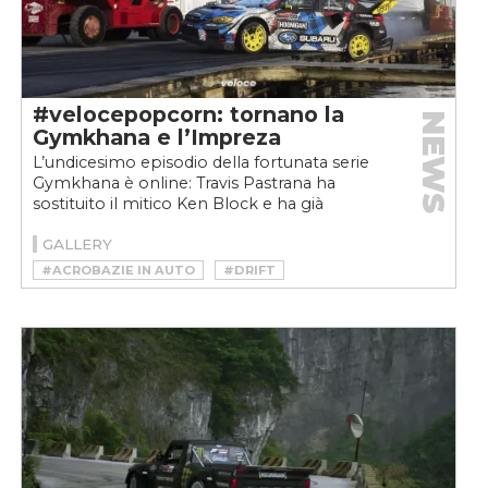
#velocepopcorn: tornano la
NEWS
Gymkhana e l’Impreza
L’undicesimo episodio della fortunata serie
Gymkhana è online: Travis Pastrana ha
sostituito il mitico Ken Block e ha già
totalizzato oltre undici...
GALLERY
#ACROBAZIE IN AUTO
#DRIFT
#GYMKHANA
#GYMKHANA 11
#KEN BLOCK
#STUNT CAR
#STUNT DRIVING
#STUNTMEN
#TRAVIS PASTRANA