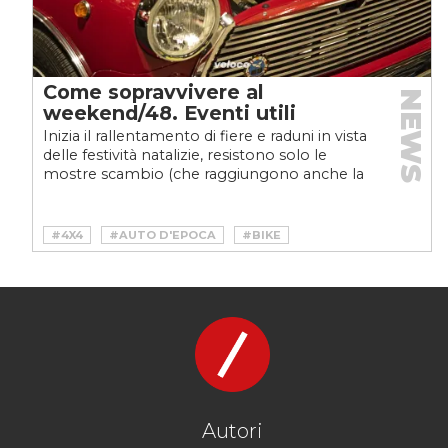
Come sopravvivere al
NEWS
weekend/48. Eventi utili
Inizia il rallentamento di fiere e raduni in vista
delle festività natalizie, resistono solo le
mostre scambio (che raggiungono anche la
Sardegna),...
#4X4
#AUTO D'EPOCA
#BIKE
#CLASSICHE
#DRIFT
#FEDERAZIONE ITALIANA FUORISTRADA
#MOTO
#SHOW
#VINTAGE
Autori