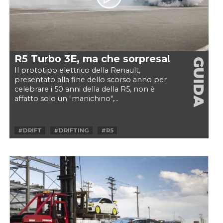
R5 Turbo 3E, ma che sorpresa!
GUIDA
Il prototipo elettrico della Renault,
presentato alla fine dello scorso anno per
celebrare i 50 anni della della R5, non è
affatto solo un "manichino",...
#DRIFT
#DRIFTING
#R5
#R5 TURBO 3E
#RENAULT
#RENAULT 5
#RENAULT 5 TURBO 3E