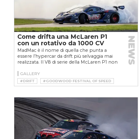
Come drifta una McLaren P1
NEWS
con un rotativo da 1000 CV
MadMac è il nome di quella che punta a
essere l’hypercar da drift più selvaggia mai
realizzata. Il V8 di serie della McLaren P1 non
bastava e...
GALLERY
#DRIFT
#GOODWOOD FESTIVAL OF SPEED
#LANZANTE
#MCLAREN