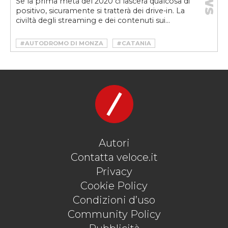
Se la prima metà del 2020 ci lascerà qualcosa di
positivo, sicuramente si tratterà dei drive-in. La
civiltà degli streaming e dei contenuti sui...
#AUTODROMO DI MONZA
#CATANIA
#CINE STAR
#CINECITTÀ
#DRIVE-IN
#DRIVE-IN MILANO
#MILANO
#ROMA
#SPOLETO
#SPOLETO DRIVE-IN
#ST. MORITZ
#ST. MORITZ DRIVE-IN
#SUNSET DRIVE-IN
Autori
Contatta veloce.it
Privacy
Cookie Policy
Condizioni d’uso
Community Policy