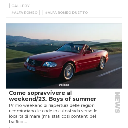
GALLERY
#ALFA ROMEO
#ALFA ROMEO DUETTO
#CHARLES WEBB
#DUETTO
#FILM
#SPIDER
Come sopravvivere al
NEWS
weekend/23. Boys of summer
Primo weekend di riapertura delle regioni,
ricominciano le code in autostrada verso le
località di mare (mai stati così contenti del
traffico,...