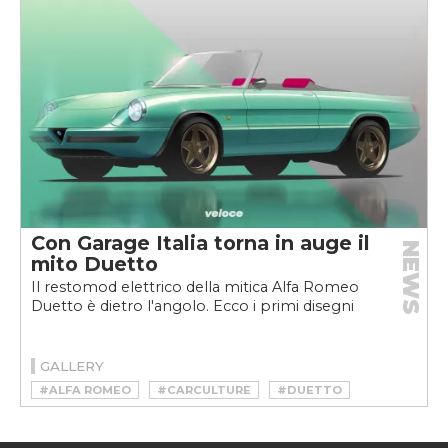
Con Garage Italia torna in auge il
NEWS
mito Duetto
Il restomod elettrico della mitica Alfa Romeo
Duetto è dietro l'angolo. Ecco i primi disegni
GALLERY
#ALFA ROMEO
#CARCULTURE
#DUETTO
#EV
#GARAGE ITALIA
#ICON-E
#RESTOMOD
#VELOCEKW