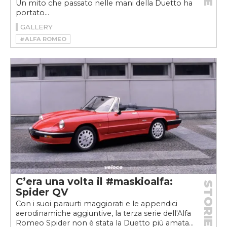
Un mito che passato nelle mani della Duetto ha
portato...
GALLERY
#ALFA ROMEO
#ALFA ROMEO GIULIETTA SPIDER
#DUETTO
#GIULIETTA
#GIULIETTA SPIDER
#HOFFMAN
#MAX HOFFMAN
#SPIDER
C’era una volta il #maskioalfa:
STORIE
Spider QV
Con i suoi paraurti maggiorati e le appendici
aerodinamiche aggiuntive, la terza serie dell'Alfa
Romeo Spider non è stata la Duetto più amata...