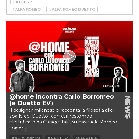
GALLERY
#ALFA ROMEO
#ALFA ROMEO DUETTO
#ASTE
#CATAWIKI
#DUETTO
#ESTATE
#GHIA
#KARMANN GHIA
#MAGGIOLINO
#MERCEDES
#MERCEDES SL
#MORETTI
#SPIAGGINE
#SPIDER
#SUMMER
@home incontra Carlo Borromeo
NEWS
(e Duetto EV)
Il designer milanese ci racconta la filosofia alle
spalle del Duetto Icon-e, il restomod
elettrificato da Garage Italia su base Alfa Romeo
spider...
#ALFA ROMEO
#DUETTO
#ELECTRIC