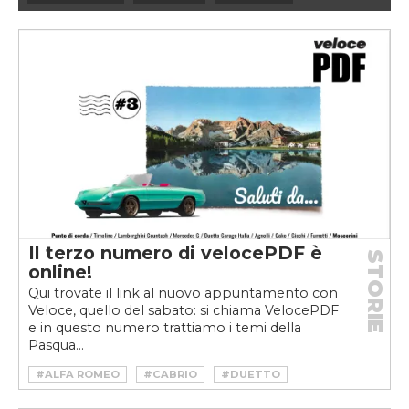
#EV
#GARAGE ITALIA
#ICON-E
#RESTOMOD
#VELOCEKW
Il terzo numero di velocePDF è
STORIE
online!
Qui trovate il link al nuovo appuntamento con
Veloce, quello del sabato: si chiama VelocePDF
e in questo numero trattiamo i temi della
Pasqua...
#ALFA ROMEO
#CABRIO
#DUETTO
#GARAGE ITALIA
#SPIDER
#VELOCEPDF