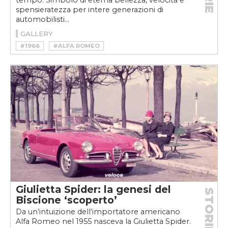
tempo. Simbolo di eterna bellezza, velocità e
spensieratezza per intere generazioni di
automobilisti...
GALLERY
#1966
#ALFA ROMEO
#ALFA ROMEO DUETTO
#ALFA ROMOE SPIDER 1600
#BIALBERO
#CARCULTURE
#DUETTO
#LEONARDO SINISGALLI
#PININFARINA
#SPIDER
#SPIDER DUETTO
#VINTAGE
Giulietta Spider: la genesi del
STORIE
Biscione ‘scoperto’
Da un’intuizione dell’importatore americano
Alfa Romeo nel 1955 nasceva la Giulietta Spider.