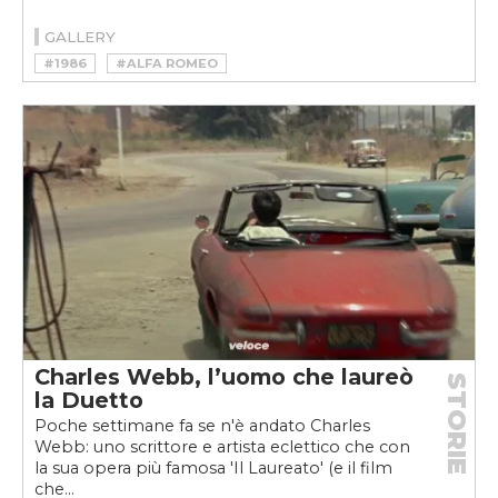
GALLERY
#1986
#ALFA ROMEO
#ALFA ROMEO DUETTO
#ALFA ROMEO SPIDER
#ALFA ROMEO SPIDER QUADRIFOGLIO VERDE
#C’ERA UNA VOLTA IL MASCHIO ALFA
#DUETTO
#MASCHIO ALFA
#SPIDER
#SPIDER QUADRIFOGLIO VERDE
Charles Webb, l’uomo che laureò
STORIE
la Duetto
Poche settimane fa se n'è andato Charles
Webb: uno scrittore e artista eclettico che con
la sua opera più famosa 'Il Laureato' (e il film
che...