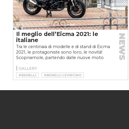
Il meglio dell’Eicma 2021: le
NEWS
italiane
Tra le centinaia di modelle e di stand di Eicma
2021, le protagoniste sono loro, le novità!
Scopriamole, partendo dalle nuove moto
'sfornate'...
GALLERY
#BENELLI
#BENELLI LEONCINO
#BENELLI TRK 800
#DUCATI PANIGALE V4
#EICMA
#EICMA 2021
#EICMA 2021 NOVITÀ
#FANTIC MOTOR XEF 450 RALLY
#MOTO
#MOTO GUZZI V100 MANDELLO
#MOTO MORINI SEIMMEZZO
#MOTO MORINI SEIMMEZZO SCR
#MOTO MORINI SEIMMEZZO STR