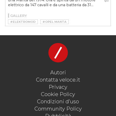
una Manta del 1974. Ora è spinta da un motore
elettrico da 147 cavalli e da una batteria da 31...
GALLERY
#ELEKTROMOD
#OPEL MANTA
#OPEL MANTA ELEKTROMOD
#RESTOMOD
#VELOCEKW
Autori
Contatta veloce.it
Privacy
Cookie Policy
Condizioni d’uso
Community Policy